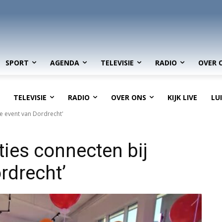
SPORT
AGENDA
TELEVISIE
RADIO
OVER 
TELEVISIE
RADIO
OVER ONS
KIJK LIVE
LU
te event van Dordrecht'
ties connecten bij
rdrecht’