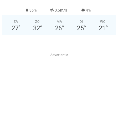
86%
0.5m/s
4%
ZA
ZO
MA
DI
WO
27
°
32
°
26
°
25
°
21
°
Advertentie