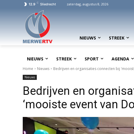
C
zaterdag, augustus 8, 2026
12.9
Sliedrecht
NIEUWS
STREEK
NIEUWS
STREEK
SPORT
AGENDA
Home
Nieuws
Bedrijven en organisaties connecten bij 'moois
Nieuws
Bedrijven en organisa
‘mooiste event van Do