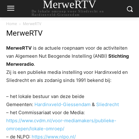
MerweRTV
De lokale omroep voor Sliedrecht en
Hardinxveld-Giessendam
Home
MerweRTV
MerweRTV
MerweRTV
is de actuele roepnaam voor de activiteiten
van Algemeen Nut Beogende Instelling (ANBI)
Stichting
Merweradio
.
Zij is een publieke media instelling voor Hardinxveld en
Sliedrecht en als zodanig sinds 1991 bekend bij:
– het lokale bestuur van deze beide
Gemeenten:
Hardinxveld-Giessendam
&
Sliedrecht
– het Commissariaat voor de Media:
https://www.cvdm.nl/voor-mediamakers/publieke-
omroepen/lokale-omroep/
– de NLPO:
https://www.nlpo.nl/