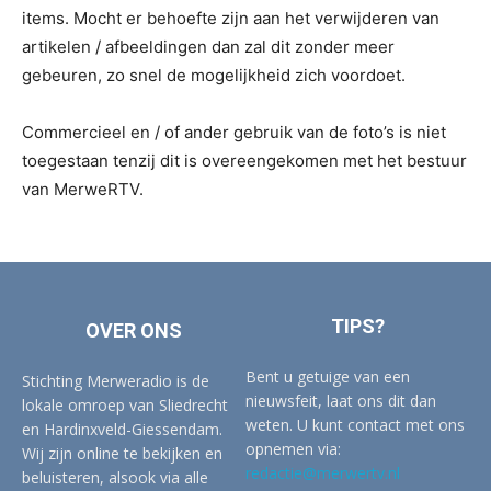
items. Mocht er behoefte zijn aan het verwijderen van
artikelen / afbeeldingen dan zal dit zonder meer
gebeuren, zo snel de mogelijkheid zich voordoet.
Commercieel en / of ander gebruik van de foto’s is niet
toegestaan tenzij dit is overeengekomen met het bestuur
van MerweRTV.
TIPS?
OVER ONS
Bent u getuige van een
Stichting Merweradio is de
nieuwsfeit, laat ons dit dan
lokale omroep van Sliedrecht
weten. U kunt contact met ons
en Hardinxveld-Giessendam.
opnemen via:
Wij zijn online te bekijken en
redactie@merwertv.nl
beluisteren, alsook via alle