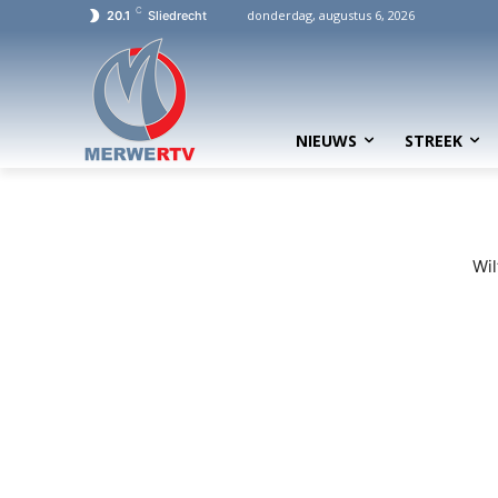
C
donderdag, augustus 6, 2026
20.1
Sliedrecht
NIEUWS
STREEK
Wil