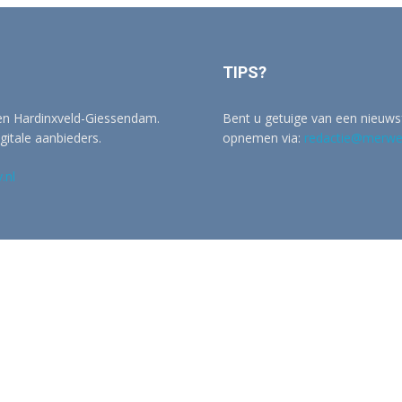
TIPS?
 en Hardinxveld-Giessendam.
Bent u getuige van een nieuwsf
igitale aanbieders.
opnemen via:
redactie@merwer
.nl