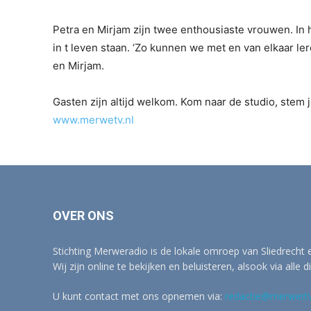
Petra en Mirjam zijn twee enthousiaste vrouwen. I
in t leven staan. ‘Zo kunnen we met en van elkaar ler
en Mirjam.
Gasten zijn altijd welkom. Kom naar de studio, stem je
www.merwetv.nl
OVER ONS
Stichting Merweradio is de lokale omroep van Sliedrecht
Wij zijn online te bekijken en beluisteren, alsook via alle d
U kunt contact met ons opnemen via:
redactie@merwertv