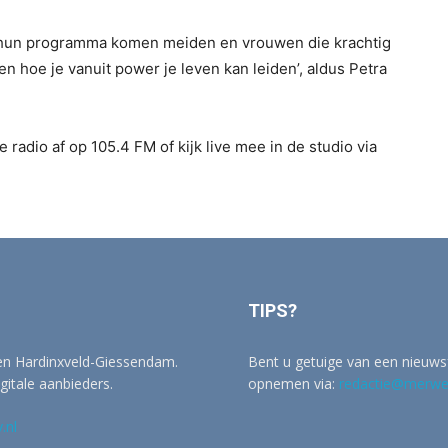
n hun programma komen meiden en vrouwen die krachtig
en hoe je vanuit power je leven kan leiden’, aldus Petra
 radio af op 105.4 FM of kijk live mee in de studio via
TIPS?
 en Hardinxveld-Giessendam.
Bent u getuige van een nieuwsf
igitale aanbieders.
opnemen via:
redactie@merwer
.nl