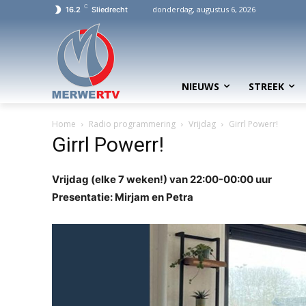
C
donderdag, augustus 6, 2026
16.2
Sliedrecht
NIEUWS
STREEK
Home
Radio programmering
Vrijdag
Girrl Powerr!
Girrl Powerr!
Vrijdag (elke 7 weken!) van 22:00-00:00 uur
Presentatie: Mirjam en Petra