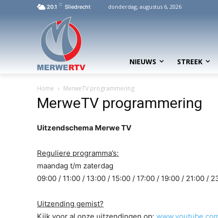
C
donderdag, augustus 6, 2026
20.1
Sliedrecht
NIEUWS
STREEK
Home
MerweTV programmering
MerweTV programmering
Uitzendschema Merwe TV
Reguliere programma’s:
maandag t/m zaterdag
09:00 / 11:00 / 13:00 / 15:00 / 17:00 / 19:00 / 21:00 / 
Uitzending gemist?
Kijk voor al onze uitzendingen op:
www.youtube.co