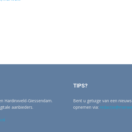
TIPS?
 en Hardinxveld-Giessendam.
Bent u getuige van een nieuwsf
igitale aanbieders.
opnemen via:
redactie@merwer
.nl