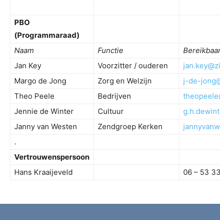
PBO
(Programmaraad)
Naam
Functie
Bereikbaa
Jan Key
Voorzitter / ouderen
jan.key@zi
Margo de Jong
Zorg en Welzijn
j-de-jong@
Theo Peele
Bedrijven
theopeele
Jennie de Winter
Cultuur
g.h.dewin
Janny van Westen
Zendgroep Kerken
jannyvanw
.
Vertrouwenspersoon
Hans Kraaijeveld
06 – 53 3