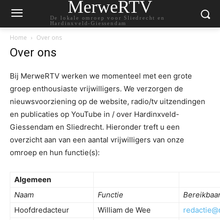
MerweRTV
De lokale omroep voor Sliedrecht en
Hardinxveld-Giessendam
Home
Over ons
Over ons
Bij MerweRTV werken we momenteel met een grote
groep enthousiaste vrijwilligers. We verzorgen de
nieuwsvoorziening op de website, radio/tv uitzendingen
en publicaties op YouTube in / over Hardinxveld-
Giessendam en Sliedrecht. Hieronder treft u een
overzicht aan van een aantal vrijwilligers van onze
omroep en hun functie(s):
Algemeen
Naam
Functie
Bereikbaa
Hoofdredacteur
William de Wee
redactie@