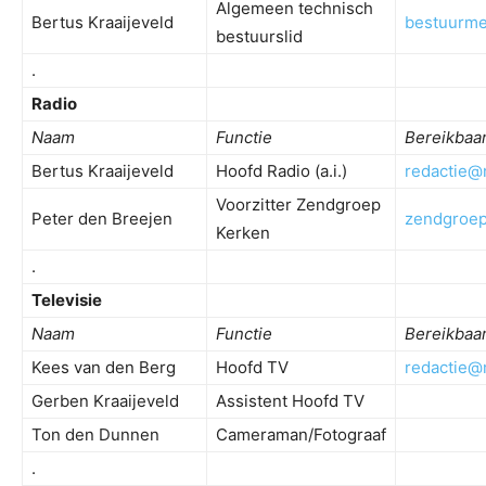
Algemeen technisch
Bertus Kraaijeveld
bestuurm
bestuurslid
.
Radio
Naam
Functie
Bereikbaa
Bertus Kraaijeveld
Hoofd Radio (a.i.)
redactie@
Voorzitter Zendgroep
Peter den Breejen
zendgroe
Kerken
.
Televisie
Naam
Functie
Bereikbaa
Kees van den Berg
Hoofd TV
redactie@
Gerben Kraaijeveld
Assistent Hoofd TV
Ton den Dunnen
Cameraman/Fotograaf
.