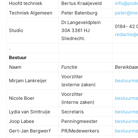
Hoofd techniek
Bertus Kraaijeveld
info@podi
Techniek Algemeen
Peter Batenburg
peter@mer
Dr.Langeveldplein
0184- 42 
Studio
30A 3361 HJ
redactie@
Sliedrecht.
.
Bestuur
Naam
Functie
Bereikbaa
Voorzitter
Mirjam Lankreijer
bestuurm
(externe zaken)
Voorzitter
Nicole Boer
bestuurm
(interne zaken)
Lydia van Sinttruije
Secretaris
bestuurm
Joop Labee
Penningmeester
bestuurm
Gert-Jan Bergwerf
PR/Medewerkers
bestuurm