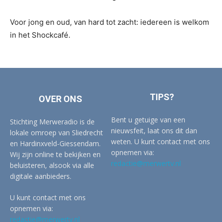
Voor jong en oud, van hard tot zacht: iedereen is welkom
in het Shockcafé.
TIPS?
OVER ONS
Bent u getuige van een
Stichting Merweradio is de
nieuwsfeit, laat ons dit dan
lokale omroep van Sliedrecht
weten. U kunt contact met ons
en Hardinxveld-Giessendam.
opnemen via:
Wij zijn online te bekijken en
redactie@merwertv.nl
beluisteren, alsook via alle
digitale aanbieders.
U kunt contact met ons
opnemen via:
redactie@merwertv.nl