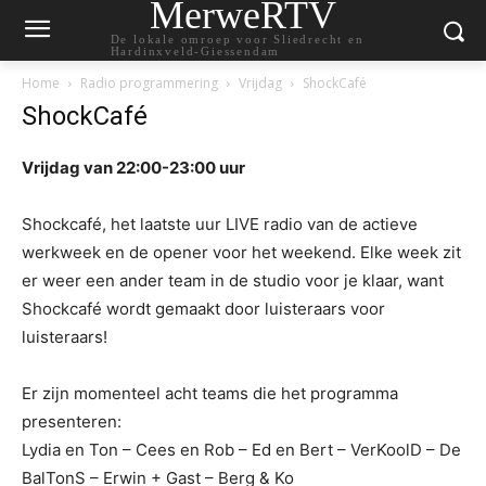
MerweRTV
De lokale omroep voor Sliedrecht en
Hardinxveld-Giessendam
Home
Radio programmering
Vrijdag
ShockCafé
ShockCafé
Vrijdag van 22:00-23:00 uur
Shockcafé, het laatste uur LIVE radio van de actieve
werkweek en de opener voor het weekend. Elke week zit
er weer een ander team in de studio voor je klaar, want
Shockcafé wordt gemaakt door luisteraars voor
luisteraars!
Er zijn momenteel acht teams die het programma
presenteren:
Lydia en Ton – Cees en Rob – Ed en Bert – VerKoolD – De
BalTonS – Erwin + Gast – Berg & Ko