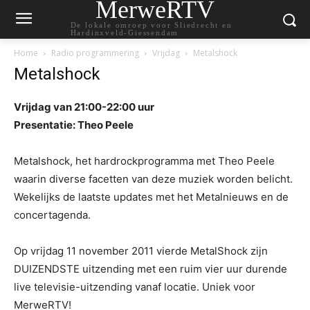
MerweRTV
De lokale omroep voor Sliedrecht en
Hardinxveld-Giessendam
Home
Radio programmering
Vrijdag
Metalshock
Metalshock
Vrijdag van 21:00-22:00 uur
Presentatie: Theo Peele
Metalshock, het hardrockprogramma met Theo Peele
waarin diverse facetten van deze muziek worden belicht.
Wekelijks de laatste updates met het Metalnieuws en de
concertagenda.
Op vrijdag 11 november 2011 vierde MetalShock zijn
DUIZENDSTE uitzending met een ruim vier uur durende
live televisie-uitzending vanaf locatie. Uniek voor
MerweRTV!