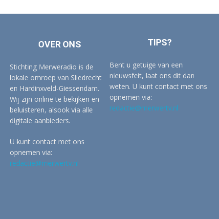
TIPS?
OVER ONS
Bent u getuige van een
Stichting Merweradio is de
nieuwsfeit, laat ons dit dan
lokale omroep van Sliedrecht
weten. U kunt contact met ons
en Hardinxveld-Giessendam.
opnemen via:
Wij zijn online te bekijken en
redactie@merwertv.nl
beluisteren, alsook via alle
digitale aanbieders.
U kunt contact met ons
opnemen via:
redactie@merwertv.nl