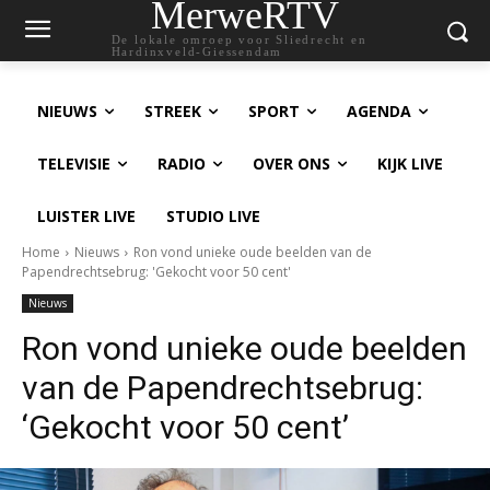
MerweRTV
De lokale omroep voor Sliedrecht en
Hardinxveld-Giessendam
NIEUWS
STREEK
SPORT
AGENDA
TELEVISIE
RADIO
OVER ONS
KIJK LIVE
LUISTER LIVE
STUDIO LIVE
Home
Nieuws
Ron vond unieke oude beelden van de
Papendrechtsebrug: 'Gekocht voor 50 cent'
Nieuws
Ron vond unieke oude beelden
van de Papendrechtsebrug:
‘Gekocht voor 50 cent’