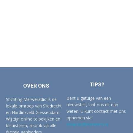
TIPS?
OVER ONS
Bent u getuige van een
Stichting Merweradio is de
nieuwsfeit, laat ons dit dan
lokale omroep van Sliedrecht
weten. U kunt contact met ons
en Hardinxveld-Giessendam.
opnemen via:
Wij zijn online te bekijken en
redactie@merwertv.nl
beluisteren, alsook via alle
digitale aanbieders.