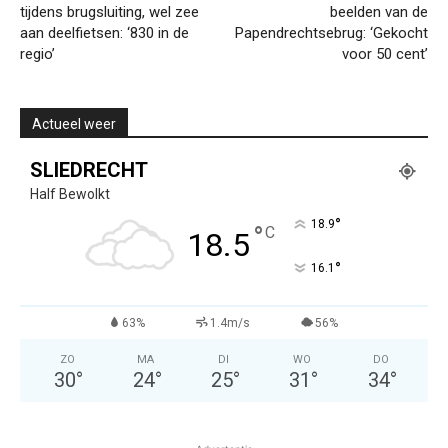
tijdens brugsluiting, wel zee
beelden van de
aan deelfietsen: ‘830 in de
Papendrechtsebrug: ‘Gekocht
regio’
voor 50 cent’
Actueel weer
SLIEDRECHT
Half Bewolkt
°
18.9
°
C
18.5
°
16.1
63%
1.4m/s
56%
ZO
MA
DI
WO
DO
30
°
24
°
25
°
31
°
34
°