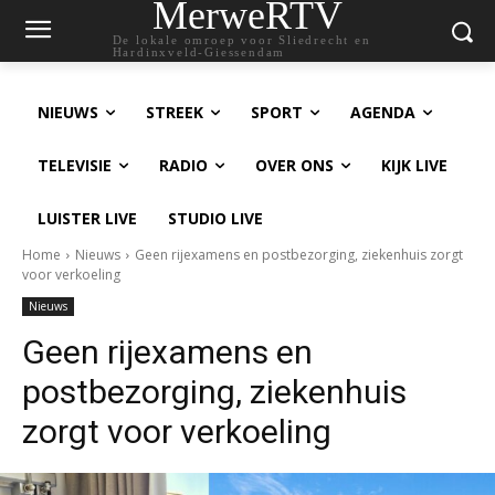
MerweRTV
De lokale omroep voor Sliedrecht en
Hardinxveld-Giessendam
NIEUWS
STREEK
SPORT
AGENDA
TELEVISIE
RADIO
OVER ONS
KIJK LIVE
LUISTER LIVE
STUDIO LIVE
Home
Nieuws
Geen rijexamens en postbezorging, ziekenhuis zorgt
voor verkoeling
Nieuws
Geen rijexamens en
postbezorging, ziekenhuis
zorgt voor verkoeling