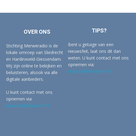
TIPS?
OVER ONS
Bent u getuige van een
Stichting Merweradio is de
nieuwsfeit, laat ons dit dan
lokale omroep van Sliedrecht
weten. U kunt contact met ons
en Hardinxveld-Giessendam.
opnemen via:
Wij zijn online te bekijken en
redactie@merwertv.nl
beluisteren, alsook via alle
digitale aanbieders.
U kunt contact met ons
opnemen via:
redactie@merwertv.nl