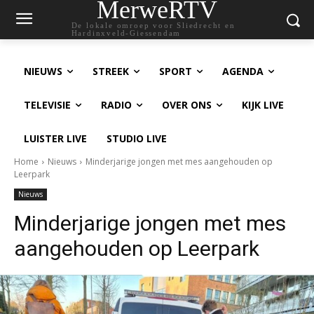
MerweRTV
De lokale omroep voor Sliedrecht en
Hardinxveld-Giessendam
NIEUWS
STREEK
SPORT
AGENDA
TELEVISIE
RADIO
OVER ONS
KIJK LIVE
LUISTER LIVE
STUDIO LIVE
Home
Nieuws
Minderjarige jongen met mes aangehouden op
Leerpark
Nieuws
Minderjarige jongen met mes
aangehouden op Leerpark