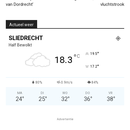
van Dordrecht’
vluchtstrook
Actueel weer
SLIEDRECHT
Half Bewolkt
°
19.5
°
C
18.3
°
17.2
80%
0.9m/s
84%
MA
DI
WO
DO
VR
24
°
25
°
32
°
36
°
38
°
Advertentie