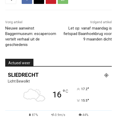
Vorig artikel
Volgend artikel
Nieuwe aanwinst
Let op: vanaf maandag is
Baggermuseum: escaperoom
fietspad Baanhoekbrug voor
vertelt verhaal uit de
9 maanden dicht
geschiedenis
Actueel weer
SLIEDRECHT
Licht Bewolkt
°
17.2
°
C
16
°
15.5
87%
0.9m/s
44%