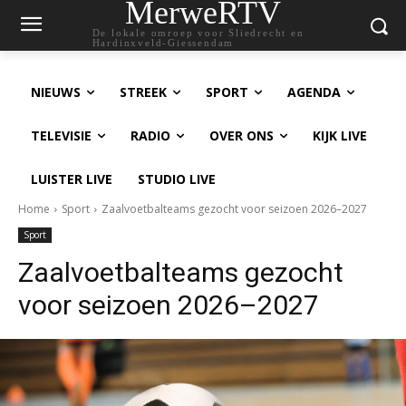
MerweRTV
De lokale omroep voor Sliedrecht en
Hardinxveld-Giessendam
NIEUWS
STREEK
SPORT
AGENDA
TELEVISIE
RADIO
OVER ONS
KIJK LIVE
LUISTER LIVE
STUDIO LIVE
Home
Sport
Zaalvoetbalteams gezocht voor seizoen 2026–2027
Sport
Zaalvoetbalteams gezocht
voor seizoen 2026–2027