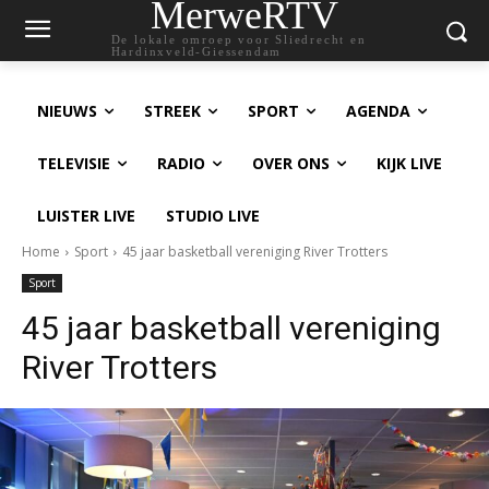
MerweRTV
De lokale omroep voor Sliedrecht en
Hardinxveld-Giessendam
NIEUWS
STREEK
SPORT
AGENDA
TELEVISIE
RADIO
OVER ONS
KIJK LIVE
LUISTER LIVE
STUDIO LIVE
Home
Sport
45 jaar basketball vereniging River Trotters
Sport
45 jaar basketball vereniging
River Trotters