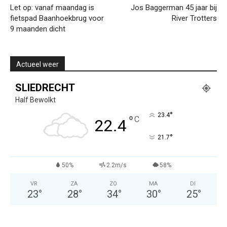
Let op: vanaf maandag is
Jos Baggerman 45 jaar bij
fietspad Baanhoekbrug voor
River Trotters
9 maanden dicht
Actueel weer
SLIEDRECHT
Half Bewolkt
°
23.4
°
C
22.4
°
21.7
50%
2.2m/s
58%
VR
ZA
ZO
MA
DI
23
°
28
°
34
°
30
°
25
°