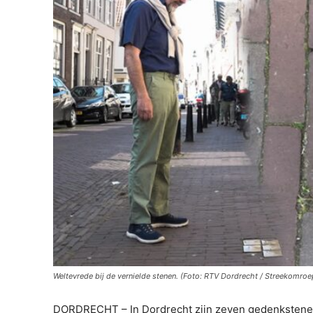
Weltevrede bij de vernielde stenen. (Foto: RTV Dordrecht / Streekomroe
DORDRECHT – In Dordrecht zijn zeven gedenkstenen 