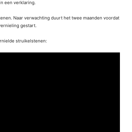
in een verklaring.
enen. Naar verwachting duurt het twee maanden voordat
ernieling gestart.
nielde struikelstenen: