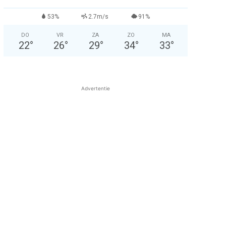
53%
2.7m/s
91%
DO
VR
ZA
ZO
MA
22
°
26
°
29
°
34
°
33
°
Advertentie