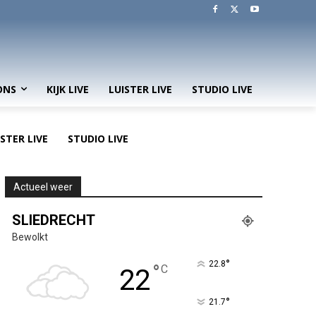
ONS
KIJK LIVE
LUISTER LIVE
STUDIO LIVE
ISTER LIVE
STUDIO LIVE
Actueel weer
SLIEDRECHT
Bewolkt
°
22.8
°
C
22
°
21.7