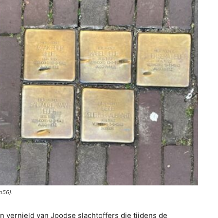
p56).
vernield van Joodse slachtoffers die tijdens de