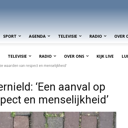
SPORT
AGENDA
TELEVISIE
RADIO
OVER 
TELEVISIE
RADIO
OVER ONS
KIJK LIVE
LU
nze waarden van respect en menselijkheid'
rnield: ‘Een aanval op
pect en menselijkheid’