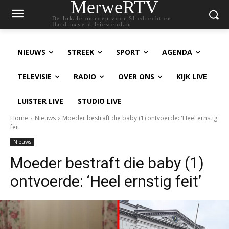
MerweRTV
De lokale omroep voor Sliedrecht en
Hardinxveld-Giessendam
NIEUWS
STREEK
SPORT
AGENDA
TELEVISIE
RADIO
OVER ONS
KIJK LIVE
LUISTER LIVE
STUDIO LIVE
Home
Nieuws
Moeder bestraft die baby (1) ontvoerde: 'Heel ernstig
feit'
Nieuws
Moeder bestraft die baby (1)
ontvoerde: ‘Heel ernstig feit’