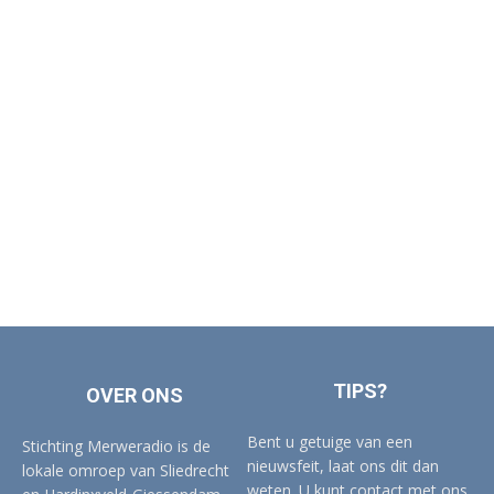
TIPS?
OVER ONS
Bent u getuige van een
Stichting Merweradio is de
nieuwsfeit, laat ons dit dan
lokale omroep van Sliedrecht
weten. U kunt contact met ons