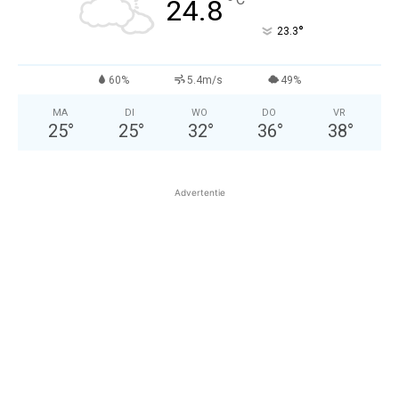
°
24.8
°
23.3
60%
5.4m/s
49%
MA
DI
WO
DO
VR
25
°
25
°
32
°
36
°
38
°
Advertentie