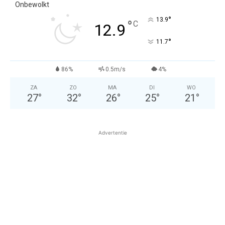
Onbewolkt
°
13.9
°
C
12.9
°
11.7
86%
0.5m/s
4%
ZA
ZO
MA
DI
WO
27
°
32
°
26
°
25
°
21
°
Advertentie