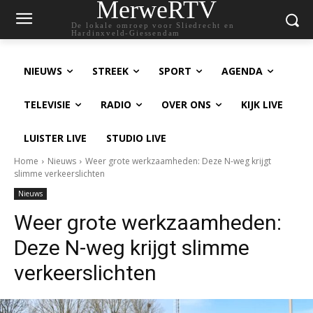
MerweRTV
De lokale omroep voor Sliedrecht en
Hardinxveld-Giessendam
NIEUWS
STREEK
SPORT
AGENDA
TELEVISIE
RADIO
OVER ONS
KIJK LIVE
LUISTER LIVE
STUDIO LIVE
Home
Nieuws
Weer grote werkzaamheden: Deze N-weg krijgt
slimme verkeerslichten
Nieuws
Weer grote werkzaamheden:
Deze N-weg krijgt slimme
verkeerslichten