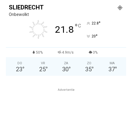
SLIEDRECHT
Onbewolkt
°
22.8
°
C
21.8
°
20
50%
4.9m/s
3%
DO
VR
ZA
ZO
MA
23
°
25
°
30
°
35
°
37
°
Advertentie