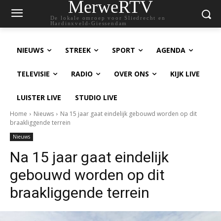
MerweRTV
De lokale omroep voor Sliedrecht en
Hardinxveld-Giessendam
NIEUWS
STREEK
SPORT
AGENDA
TELEVISIE
RADIO
OVER ONS
KIJK LIVE
LUISTER LIVE
STUDIO LIVE
Home
Nieuws
Na 15 jaar gaat eindelijk gebouwd worden op dit
braakliggende terrein
Nieuws
Na 15 jaar gaat eindelijk
gebouwd worden op dit
braakliggende terrein