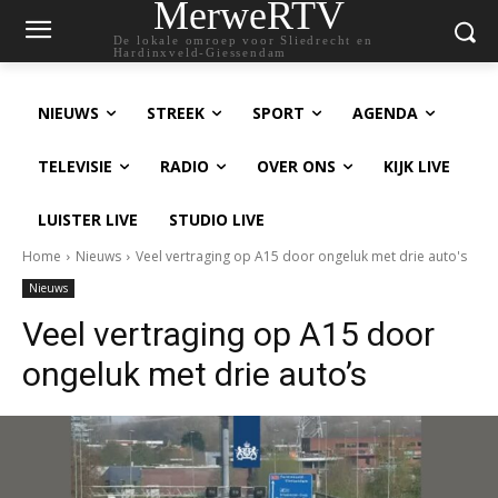
MerweRTV
De lokale omroep voor Sliedrecht en
Hardinxveld-Giessendam
NIEUWS
STREEK
SPORT
AGENDA
TELEVISIE
RADIO
OVER ONS
KIJK LIVE
LUISTER LIVE
STUDIO LIVE
Home
Nieuws
Veel vertraging op A15 door ongeluk met drie auto's
Nieuws
Veel vertraging op A15 door
ongeluk met drie auto’s