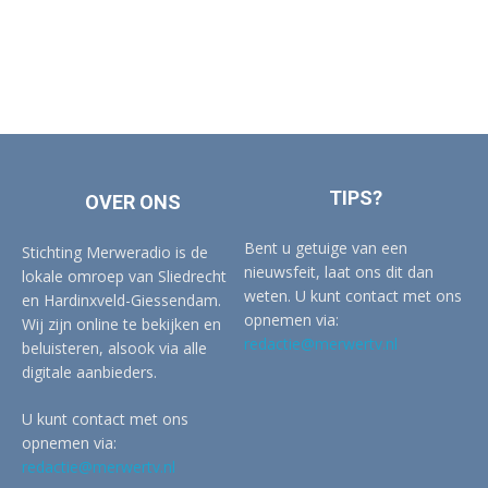
TIPS?
OVER ONS
Bent u getuige van een
Stichting Merweradio is de
nieuwsfeit, laat ons dit dan
lokale omroep van Sliedrecht
weten. U kunt contact met ons
en Hardinxveld-Giessendam.
opnemen via:
Wij zijn online te bekijken en
redactie@merwertv.nl
beluisteren, alsook via alle
digitale aanbieders.
U kunt contact met ons
opnemen via:
redactie@merwertv.nl