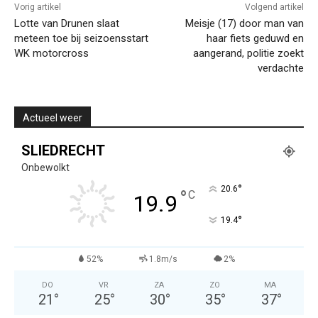
Vorig artikel
Volgend artikel
Lotte van Drunen slaat
Meisje (17) door man van
meteen toe bij seizoensstart
haar fiets geduwd en
WK motorcross
aangerand, politie zoekt
verdachte
Actueel weer
SLIEDRECHT
Onbewolkt
°
20.6
°
C
19.9
°
19.4
52%
1.8m/s
2%
DO
VR
ZA
ZO
MA
21
°
25
°
30
°
35
°
37
°