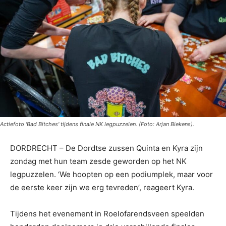
Actiefoto 'Bad Bitches' tijdens finale NK legpuzzelen. (Foto: Arjan Biekens).
DORDRECHT – De Dordtse zussen Quinta en Kyra zijn
zondag met hun team zesde geworden op het NK
legpuzzelen. ‘We hoopten op een podiumplek, maar voor
de eerste keer zijn we erg tevreden’, reageert Kyra.
Tijdens het evenement in Roelofarendsveen speelden