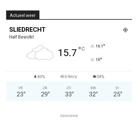
Actueel weer
SLIEDRECHT
Half Bewolkt
°
16.1
°
C
15.7
°
15
83%
0.9m/s
58%
VR
ZA
ZO
MA
DI
23
°
29
°
33
°
32
°
25
°
Advertentie