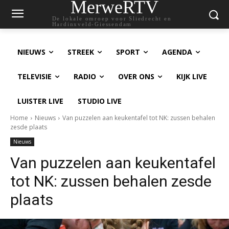
MerweRTV
De lokale omroep voor Sliedrecht en
Hardinxveld-Giessendam
NIEUWS
STREEK
SPORT
AGENDA
TELEVISIE
RADIO
OVER ONS
KIJK LIVE
LUISTER LIVE
STUDIO LIVE
Home
Nieuws
Van puzzelen aan keukentafel tot NK: zussen behalen
zesde plaats
Nieuws
Van puzzelen aan keukentafel
tot NK: zussen behalen zesde
plaats