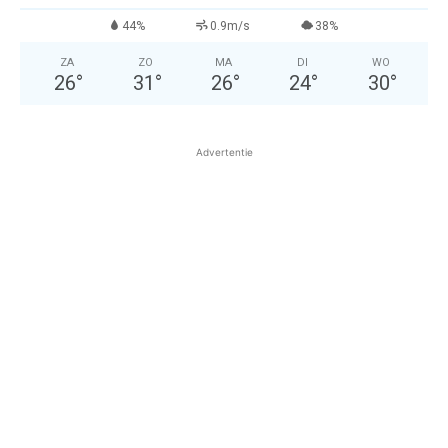
44%
0.9m/s
38%
ZA
ZO
MA
DI
WO
26
°
31
°
26
°
24
°
30
°
Advertentie