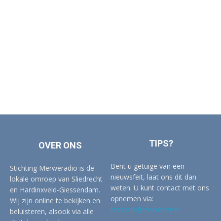
TIPS?
OVER ONS
Bent u getuige van een
Stichting Merweradio is de
nieuwsfeit, laat ons dit dan
lokale omroep van Sliedrecht
weten. U kunt contact met ons
en Hardinxveld-Giessendam.
opnemen via:
Wij zijn online te bekijken en
redactie@merwertv.nl
beluisteren, alsook via alle