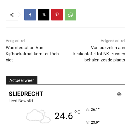
Vorig artikel
Volgend artikel
Warmtestation Van
Van puzzelen aan
Kijfhoekstraat komt er tóch
keukentafel tot NK: zussen
niet
behalen zesde plaats
Actueel weer
SLIEDRECHT
Licht Bewolkt
°
26.1
°
C
24.6
°
23.9