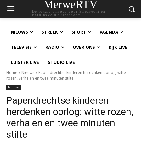
MerweRTV
De lokale omroep voor Sliedrecht en
Hardinxveld-Giessendam
NIEUWS
STREEK
SPORT
AGENDA
TELEVISIE
RADIO
OVER ONS
KIJK LIVE
LUISTER LIVE
STUDIO LIVE
Home
Nieuws
Papendrechtse kinderen herdenken oorlog: witte
rozen, verhalen en twee minuten stilte
Nieuws
Papendrechtse kinderen
herdenken oorlog: witte rozen,
verhalen en twee minuten
stilte