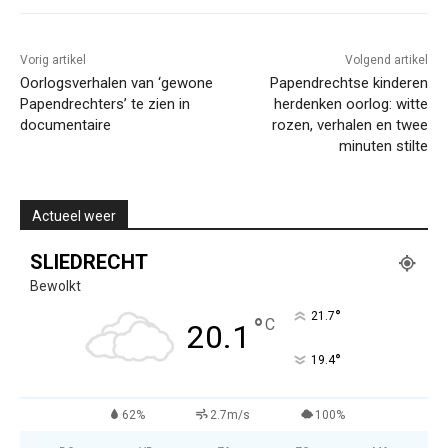
Vorig artikel
Volgend artikel
Oorlogsverhalen van ‘gewone
Papendrechtse kinderen
Papendrechters’ te zien in
herdenken oorlog: witte
documentaire
rozen, verhalen en twee
minuten stilte
Actueel weer
SLIEDRECHT
Bewolkt
°
21.7
°
C
20.1
°
19.4
62%
2.7m/s
100%