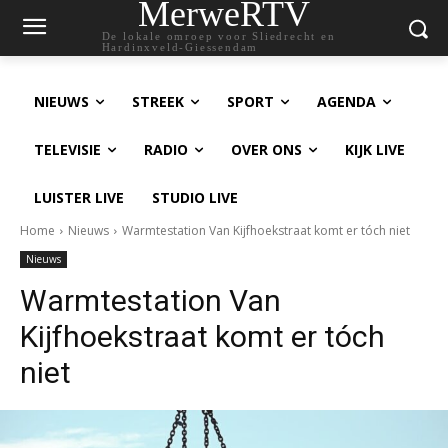
MerweRTV
De lokale omroep voor Sliedrecht en
Hardinxveld-Giessendam
NIEUWS
STREEK
SPORT
AGENDA
TELEVISIE
RADIO
OVER ONS
KIJK LIVE
LUISTER LIVE
STUDIO LIVE
Home
Nieuws
Warmtestation Van Kijfhoekstraat komt er tóch niet
Nieuws
Warmtestation Van
Kijfhoekstraat komt er tóch
niet