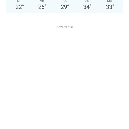
DO
VR
ZA
ZO
MA
22
°
26
°
29
°
34
°
33
°
Advertentie