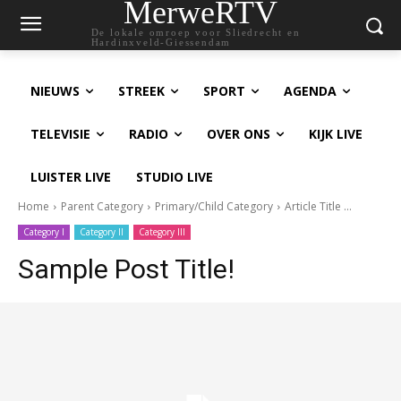
MerweRTV
De lokale omroep voor Sliedrecht en
Hardinxveld-Giessendam
NIEUWS
STREEK
SPORT
AGENDA
TELEVISIE
RADIO
OVER ONS
KIJK LIVE
LUISTER LIVE
STUDIO LIVE
Home
Parent Category
Primary/Child Category
Article Title ...
Category I
Category II
Category III
Sample Post Title!