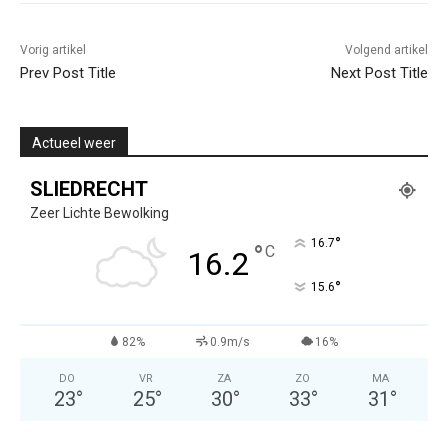
Vorig artikel
Volgend artikel
Prev Post Title
Next Post Title
Actueel weer
SLIEDRECHT
Zeer Lichte Bewolking
°
16.7
°
C
16.2
°
15.6
82%
0.9m/s
16%
DO
VR
ZA
ZO
MA
23
°
25
°
30
°
33
°
31
°