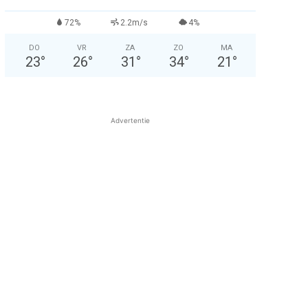
72%
2.2m/s
4%
DO
VR
ZA
ZO
MA
23
°
26
°
31
°
34
°
21
°
Advertentie