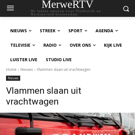
MerweRTV
De lokale omroep voor Sliedrecht en
Hardinxveld-Giessendam
NIEUWS
STREEK
SPORT
AGENDA
TELEVISIE
RADIO
OVER ONS
KIJK LIVE
LUISTER LIVE
STUDIO LIVE
Home
Nieuws
Vlammen slaan uit vrachtwagen
Nieuws
Vlammen slaan uit
vrachtwagen