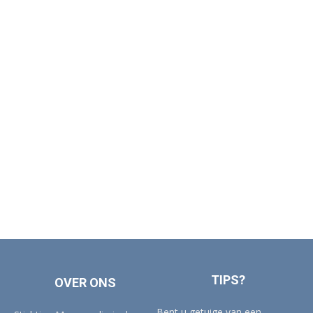
TIPS?
OVER ONS
Bent u getuige van een