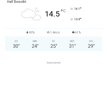
Half Bewolkt
°
16.1
°
C
14.5
°
13.9
83%
1.4m/s
61%
ZO
MA
DI
WO
DO
30
°
24
°
25
°
31
°
29
°
Advertentie