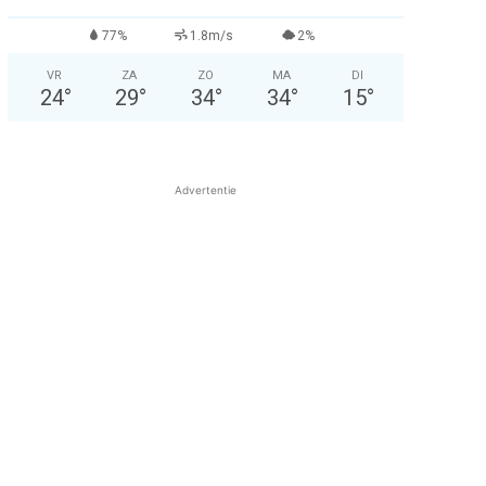
77%
1.8m/s
2%
VR
ZA
ZO
MA
DI
24
°
29
°
34
°
34
°
15
°
Advertentie