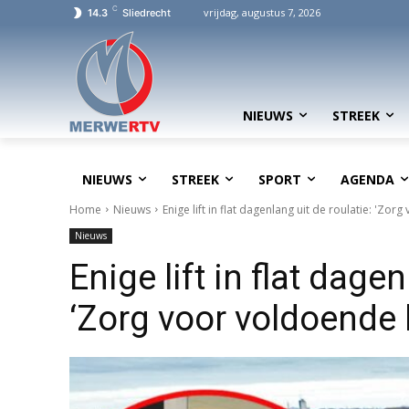
C
vrijdag, augustus 7, 2026
14.3
Sliedrecht
NIEUWS
STREEK
NIEUWS
STREEK
SPORT
AGENDA
Home
Nieuws
Enige lift in flat dagenlang uit de roulatie: '
Nieuws
Enige lift in flat dagen
‘Zorg voor voldoende