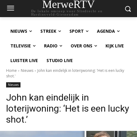
MerweRTV
De lokale omroep voor Sliedrecht en
Hardinxveld-Giessendam
NIEUWS
STREEK
SPORT
AGENDA
TELEVISIE
RADIO
OVER ONS
KIJK LIVE
LUISTER LIVE
STUDIO LIVE
Home
Nieuws
John kan eindelijk in loterijwoning: 'Het is een lucky
shot.'
Nieuws
John kan eindelijk in
loterijwoning: ‘Het is een lucky
shot.’