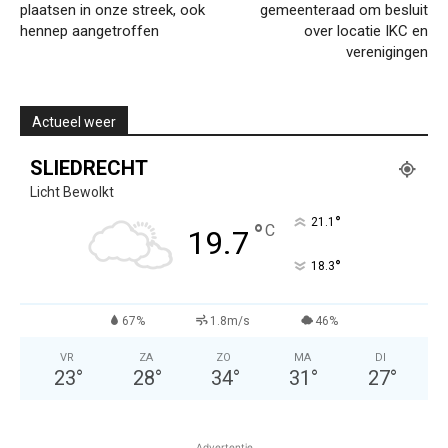
plaatsen in onze streek, ook
gemeenteraad om besluit
hennep aangetroffen
over locatie IKC en
verenigingen
Actueel weer
SLIEDRECHT
Licht Bewolkt
°
21.1
°
C
19.7
°
18.3
67%
1.8m/s
46%
VR
ZA
ZO
MA
DI
23
°
28
°
34
°
31
°
27
°
Advertentie