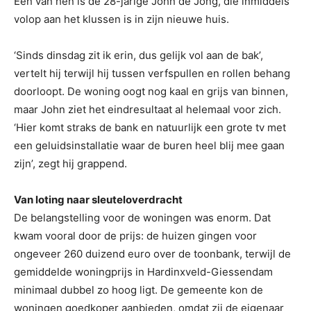
Eén van hen is de 28-jarige John de Jong, die inmiddels
volop aan het klussen is in zijn nieuwe huis.
‘Sinds dinsdag zit ik erin, dus gelijk vol aan de bak’,
vertelt hij terwijl hij tussen verfspullen en rollen behang
doorloopt. De woning oogt nog kaal en grijs van binnen,
maar John ziet het eindresultaat al helemaal voor zich.
‘Hier komt straks de bank en natuurlijk een grote tv met
een geluidsinstallatie waar de buren heel blij mee gaan
zijn’, zegt hij grappend.
Van loting naar sleuteloverdracht
De belangstelling voor de woningen was enorm. Dat
kwam vooral door de prijs: de huizen gingen voor
ongeveer 260 duizend euro over de toonbank, terwijl de
gemiddelde woningprijs in Hardinxveld-Giessendam
minimaal dubbel zo hoog ligt. De gemeente kon de
woningen goedkoper aanbieden, omdat zij de eigenaar