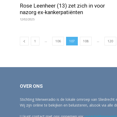
Rose Leenheer (13) zet zich in voor
nazorg ex-kankerpatiënten
12/02/2025
...
...
1
106
107
108
120
OVER ONS
Stichting Merweradio is de lokale omroep van Sliedrecht
Wij zijn online te bekijken en beluisteren, alsook via alle d
U kunt contact met ons opnemen via:
redactie@merwertv