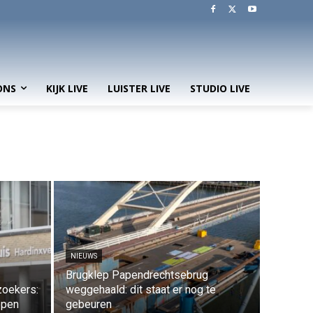
ONS
KIJK LIVE
LUISTER LIVE
STUDIO LIVE
NIEUWS
Brugklep Papendrechtsebrug
zoekers:
weggehaald: dit staat er nog te
epen
gebeuren