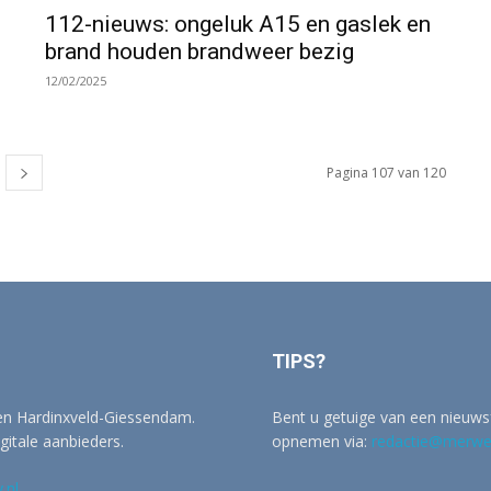
112-nieuws: ongeluk A15 en gaslek en
brand houden brandweer bezig
12/02/2025
Pagina 107 van 120
TIPS?
 en Hardinxveld-Giessendam.
Bent u getuige van een nieuwsf
igitale aanbieders.
opnemen via:
redactie@merwer
.nl