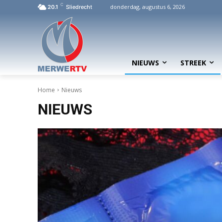
C
donderdag, augustus 6, 2026
20.1
Sliedrecht
NIEUWS
STREEK
Home
Nieuws
NIEUWS