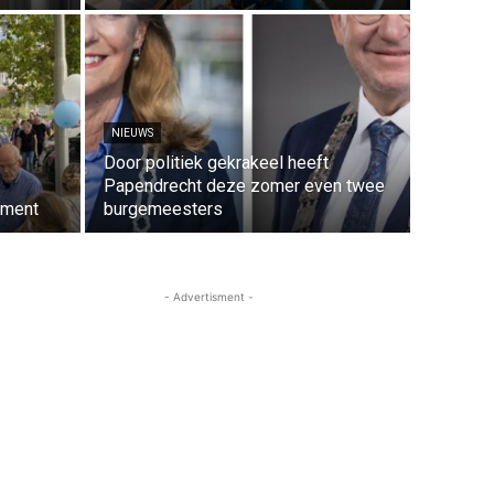
NIEUWS
Door politiek gekrakeel heeft
Papendrecht deze zomer even twee
ement
burgemeesters
- Advertisment -