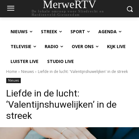
MerweRTV
De lokale omroep voor Sliedrecht en
Hardinxveld-Giessendam
NIEUWS
STREEK
SPORT
AGENDA
TELEVISIE
RADIO
OVER ONS
KIJK LIVE
LUISTER LIVE
STUDIO LIVE
Home
Nieuws
Liefde in de lucht: 'Valentijnshuwelijken' in de streek
Nieuws
Liefde in de lucht:
‘Valentijnshuwelijken’ in de
streek