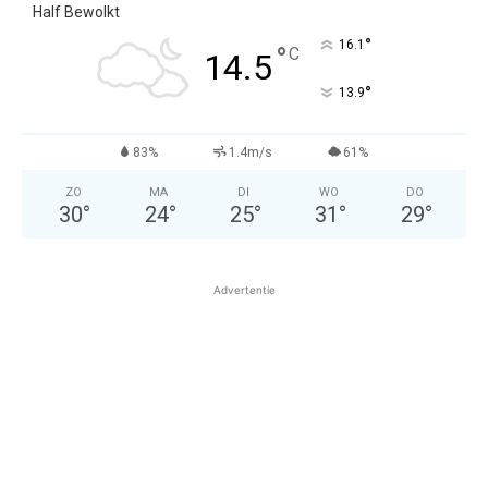
Half Bewolkt
°
16.1
°
C
14.5
°
13.9
83%
1.4m/s
61%
ZO
MA
DI
WO
DO
30
°
24
°
25
°
31
°
29
°
Advertentie