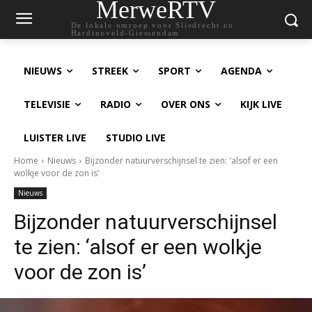
MerweRTV
De lokale omroep voor Sliedrecht en
Hardinxveld-Giessendam
NIEUWS
STREEK
SPORT
AGENDA
TELEVISIE
RADIO
OVER ONS
KIJK LIVE
LUISTER LIVE
STUDIO LIVE
Home
Nieuws
Bijzonder natuurverschijnsel te zien: 'alsof er een
wolkje voor de zon is'
Nieuws
Bijzonder natuurverschijnsel
te zien: ‘alsof er een wolkje
voor de zon is’