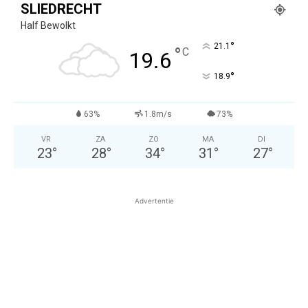
SLIEDRECHT
Half Bewolkt
°
21.1
°
C
19.6
°
18.9
63%
1.8m/s
73%
VR
ZA
ZO
MA
DI
23
°
28
°
34
°
31
°
27
°
Advertentie