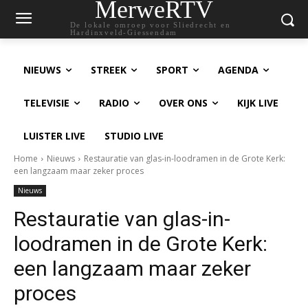
MerweRTV
De lokale omroep voor Sliedrecht en
Hardinxveld-Giessendam
NIEUWS
STREEK
SPORT
AGENDA
TELEVISIE
RADIO
OVER ONS
KIJK LIVE
LUISTER LIVE
STUDIO LIVE
Home
Nieuws
Restauratie van glas-in-loodramen in de Grote Kerk:
een langzaam maar zeker proces
Nieuws
Restauratie van glas-in-
loodramen in de Grote Kerk:
een langzaam maar zeker
proces