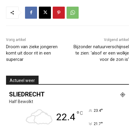
Vorig artikel
Volgend artikel
Droom van zieke jongeren
Bijzonder natuurverschijnsel
komt uit door rit in een
te zien: ‘alsof er een wolkje
supercar
voor de zon is’
Actueel weer
SLIEDRECHT
Half Bewolkt
°
23.4
°
C
22.4
°
21.7