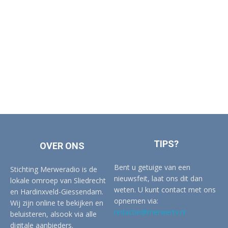
TIPS?
OVER ONS
Bent u getuige van een
Stichting Merweradio is de
nieuwsfeit, laat ons dit dan
lokale omroep van Sliedrecht
weten. U kunt contact met ons
en Hardinxveld-Giessendam.
opnemen via:
Wij zijn online te bekijken en
redactie@merwertv.nl
beluisteren, alsook via alle
digitale aanbieders.