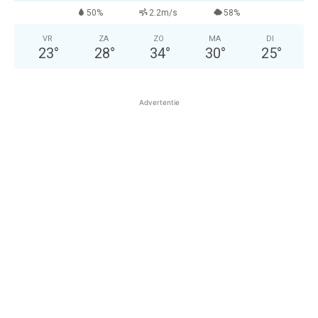
50%
2.2m/s
58%
VR
ZA
ZO
MA
DI
23
°
28
°
34
°
30
°
25
°
Advertentie