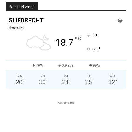
Actueel weer
SLIEDRECHT
Bewolkt
°
20
°
C
18.7
°
17.8
70%
0.9m/s
99%
ZA
ZO
MA
DI
WO
20
°
30
°
24
°
25
°
32
°
Advertentie