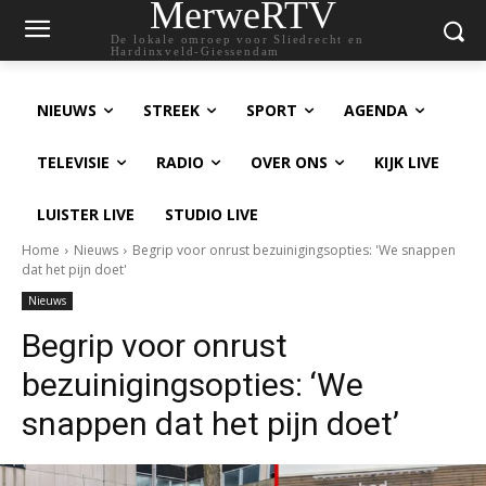
MerweRTV
De lokale omroep voor Sliedrecht en
Hardinxveld-Giessendam
NIEUWS
STREEK
SPORT
AGENDA
TELEVISIE
RADIO
OVER ONS
KIJK LIVE
LUISTER LIVE
STUDIO LIVE
Home
Nieuws
Begrip voor onrust bezuinigingsopties: 'We snappen
dat het pijn doet'
Nieuws
Begrip voor onrust
bezuinigingsopties: ‘We
snappen dat het pijn doet’