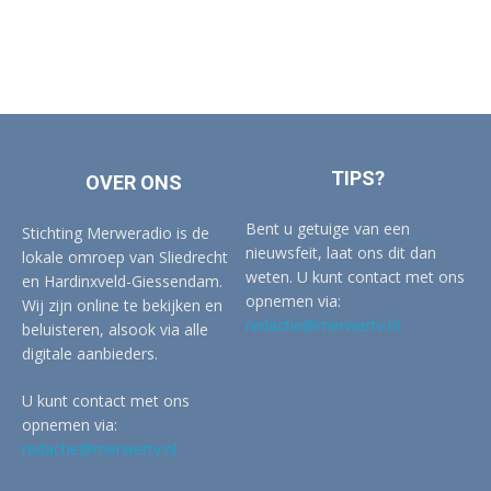
TIPS?
OVER ONS
Bent u getuige van een
Stichting Merweradio is de
nieuwsfeit, laat ons dit dan
lokale omroep van Sliedrecht
weten. U kunt contact met ons
en Hardinxveld-Giessendam.
opnemen via:
Wij zijn online te bekijken en
redactie@merwertv.nl
beluisteren, alsook via alle
digitale aanbieders.
U kunt contact met ons
opnemen via:
redactie@merwertv.nl