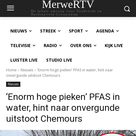
MerweRTV
De lokale omroep voor Sliedrecht en
Hardinxveld-Giessendam
NIEUWS
STREEK
SPORT
AGENDA
TELEVISIE
RADIO
OVER ONS
KIJK LIVE
LUISTER LIVE
STUDIO LIVE
Home
Nieuws
'Enorm hoge pieken' PFAS in water, hint naar
onvergunde uitstoot Chemours
Nieuws
‘Enorm hoge pieken’ PFAS in
water, hint naar onvergunde
uitstoot Chemours