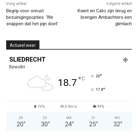
Vorig artikel
Volgend artikel
Begrip voor onrust
Kwint en Cato zijn terug en
bezuinigingsopties: ‘We
brengen Ambachters een
snappen dat het pijn doet’
glimlach
Actueel weer
SLIEDRECHT
Bewolkt
°
20
°
C
18.7
°
17.8
70%
0.9m/s
99%
ZA
ZO
MA
DI
WO
20
°
30
°
24
°
25
°
32
°