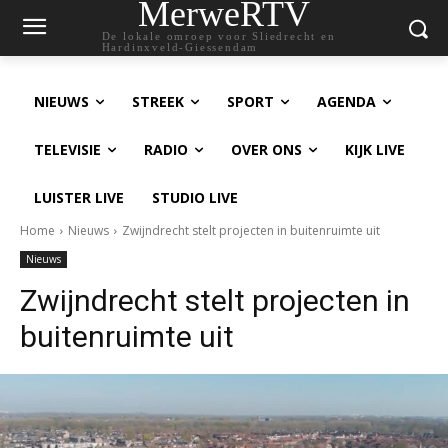
MerweRTV
De lokale omroep voor Sliedrecht en
Hardinxveld-Giessendam
NIEUWS
STREEK
SPORT
AGENDA
TELEVISIE
RADIO
OVER ONS
KIJK LIVE
LUISTER LIVE
STUDIO LIVE
Home
Nieuws
Zwijndrecht stelt projecten in buitenruimte uit
Nieuws
Zwijndrecht stelt projecten in
buitenruimte uit