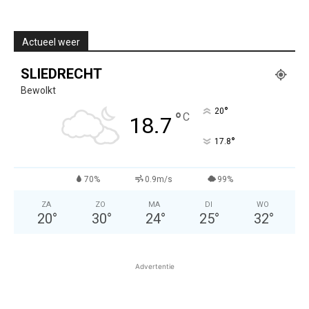
Actueel weer
SLIEDRECHT
Bewolkt
°
20
°
C
18.7
°
17.8
70%
0.9m/s
99%
ZA
ZO
MA
DI
WO
20
°
30
°
24
°
25
°
32
°
Advertentie