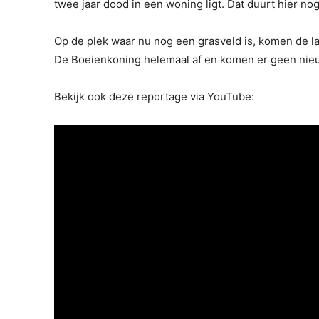
twee jaar dood in een woning ligt. Dat duurt hier nog
Op de plek waar nu nog een grasveld is, komen de 
De Boeienkoning helemaal af en komen er geen nieu
Bekijk ook deze reportage via YouTube: