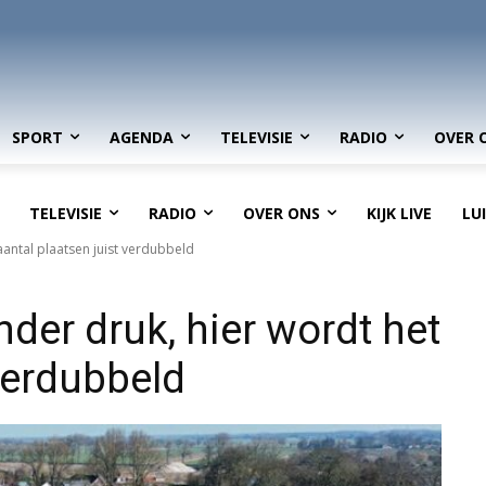
SPORT
AGENDA
TELEVISIE
RADIO
OVER 
TELEVISIE
RADIO
OVER ONS
KIJK LIVE
LU
antal plaatsen juist verdubbeld
er druk, hier wordt het
 verdubbeld