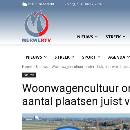
C
vrijdag, augustus 7, 2026
13.6
Sliedrecht
NIEUWS
STREEK
NIEUWS
STREEK
SPORT
AGENDA
Home
Nieuws
Woonwagencultuur onder druk, hier wordt het a
Nieuws
Woonwagencultuur ond
aantal plaatsen juist