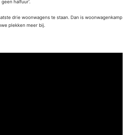
 geen halfuur’.
laatste drie woonwagens te staan. Dan is woonwagenkamp
we plekken meer bij.