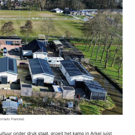
rrado Francke).
ur onder druk staat, groeit het kamp in Arkel juist