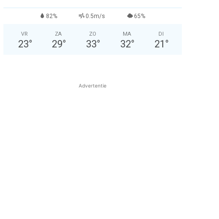
82%
0.5m/s
65%
VR
ZA
ZO
MA
DI
23
°
29
°
33
°
32
°
21
°
Advertentie