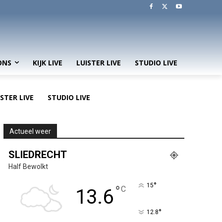
ONS
KIJK LIVE
LUISTER LIVE
STUDIO LIVE
ISTER LIVE
STUDIO LIVE
Actueel weer
SLIEDRECHT
Half Bewolkt
°
15
°
C
13.6
°
12.8