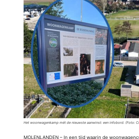
Het woonwagenkamp mét de nieuwste aanwinst: een infobord. (Foto: Co
MOLENLANDEN – In een tijd waarin de woonwagencultu