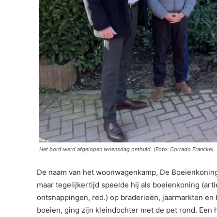
Het bord werd afgelopen woensdag onthuld. (Foto: Corrado Francke).
De naam van het woonwagenkamp, De Boeienkoning, i
maar tegelijkertijd speelde hij als boeienkoning (arti
ontsnappingen, red.) op braderieën, jaarmarkten en k
boeien, ging zijn kleindochter met de pet rond. Een