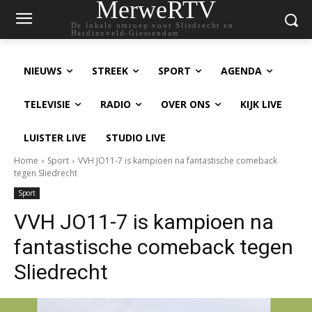
MerweRTV
De lokale omroep voor Sliedrecht en
Hardinxveld-Giessendam
NIEUWS
STREEK
SPORT
AGENDA
TELEVISIE
RADIO
OVER ONS
KIJK LIVE
LUISTER LIVE
STUDIO LIVE
Home
Sport
VVH JO11-7 is kampioen na fantastische comeback
tegen Sliedrecht
Sport
VVH JO11-7 is kampioen na
fantastische comeback tegen
Sliedrecht