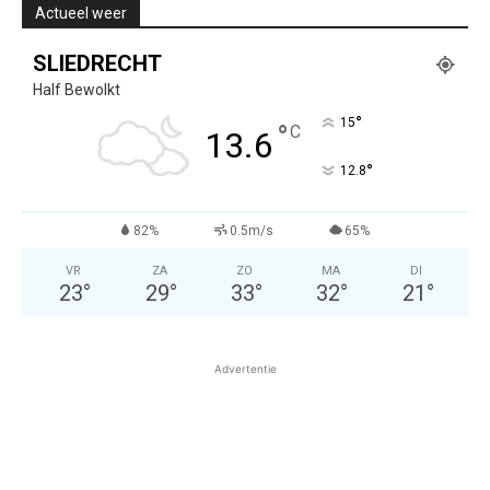
Actueel weer
SLIEDRECHT
Half Bewolkt
°
15
°
C
13.6
°
12.8
82%
0.5m/s
65%
VR
ZA
ZO
MA
DI
23
°
29
°
33
°
32
°
21
°
Advertentie