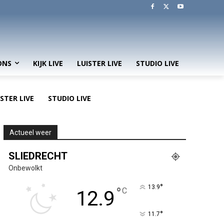
ONS
KIJK LIVE
LUISTER LIVE
STUDIO LIVE
ISTER LIVE
STUDIO LIVE
Actueel weer
SLIEDRECHT
Onbewolkt
°
13.9
°
C
12.9
°
11.7