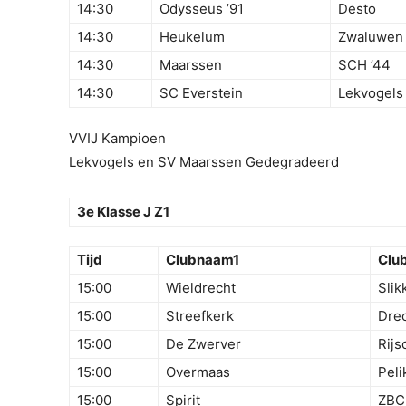
14:30
Odysseus ’91
Desto
14:30
Heukelum
Zwaluwen U
14:30
Maarssen
SCH ’44
14:30
SC Everstein
Lekvogels
VVIJ Kampioen
Lekvogels en SV Maarssen Gedegradeerd
3e Klasse J Z1
Tijd
Clubnaam1
Clu
15:00
Wieldrecht
Slik
15:00
Streefkerk
Drec
15:00
De Zwerver
Rijs
15:00
Overmaas
Peli
15:00
Spirit
ZBC