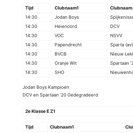
Tijd
Clubnaam1
Clubnaam
14:30
Jodan Boys
Spijkeniss
14:30
Heienoord
DCV
14:30
VOC
NSVV
14:30
Papendrecht
Sparta (av)
14:30
BVCB
Nieuw Lek
14:30
Oranje Wit
Spartaan ’
14:30
SHO
Nieuwenh
Jodan Boys Kampioen
DCV en Spartaan ’20 Gedegradeerd
2e Klasse E Z1
Tijd
Clubnaam1
Cl