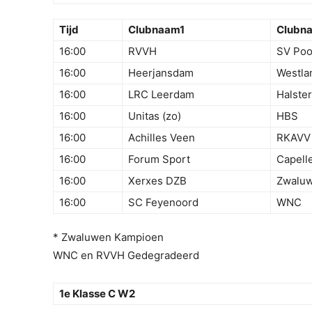
Tijd
Clubnaam1
Clubn
16:00
RVVH
SV Poo
16:00
Heerjansdam
Westla
16:00
LRC Leerdam
Halster
16:00
Unitas (zo)
HBS
16:00
Achilles Veen
RKAVV
16:00
Forum Sport
Capell
16:00
Xerxes DZB
Zwaluw
16:00
SC Feyenoord
WNC
* Zwaluwen Kampioen
WNC en RVVH Gedegradeerd
1e Klasse C W2