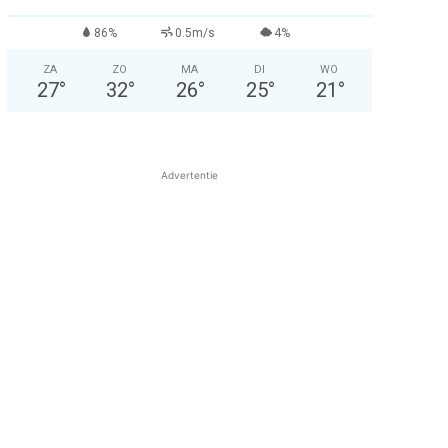
86%
0.5m/s
4%
ZA
ZO
MA
DI
WO
27
°
32
°
26
°
25
°
21
°
Advertentie