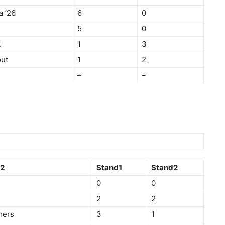
a ’26
6
0
5
0
t
1
3
ut
1
2
–
–
2
Stand1
Stand2
0
0
2
2
mers
3
1