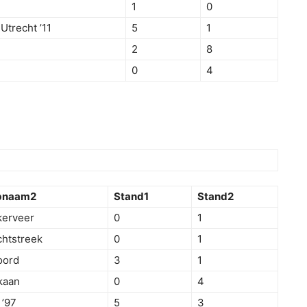
1
0
trecht ’11
5
1
2
8
0
4
bnaam2
Stand1
Stand2
kerveer
0
1
htstreek
0
1
oord
3
1
kaan
0
4
 ’97
5
3