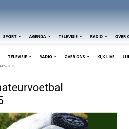
SPORT
AGENDA
TELEVISIE
RADIO
OVER 
TELEVISIE
RADIO
OVER ONS
KIJK LIVE
LU
4-05-2025
ateurvoetbal
5