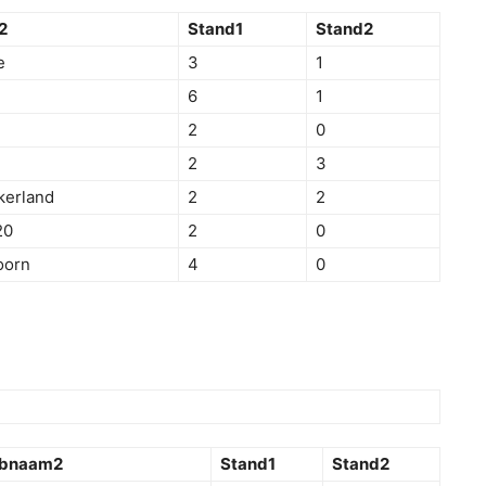
2
Stand1
Stand2
e
3
1
6
1
2
0
2
3
kerland
2
2
20
2
0
oorn
4
0
ubnaam2
Stand1
Stand2