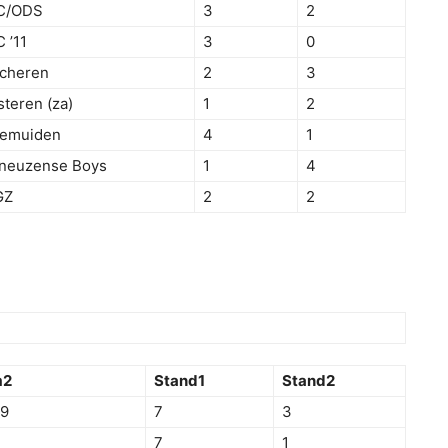
C/ODS
3
2
 ’11
3
0
cheren
2
3
steren (za)
1
2
nemuiden
4
1
neuzense Boys
1
4
GZ
2
2
m2
Stand1
Stand2
29
7
3
7
1