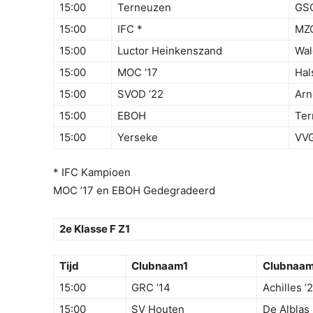
15:00
Terneuzen
GS
15:00
IFC *
MZC
15:00
Luctor Heinkenszand
Wal
15:00
MOC ’17
Hal
15:00
SVOD ’22
Ar
15:00
EBOH
Ter
15:00
Yerseke
VV
* IFC Kampioen
MOC ’17 en EBOH Gedegradeerd
2e Klasse F Z1
Tijd
Clubnaam1
Clubnaa
15:00
GRC ’14
Achilles ’
15:00
SV Houten
De Alblas