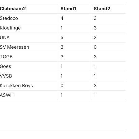
Clubnaam2
Stand1
Stand2
Stedoco
4
3
Kloetinge
1
3
UNA
5
2
SV Meerssen
3
0
TOGB
3
3
Goes
1
1
VVSB
1
1
Kozakken Boys
0
3
ASWH
1
1