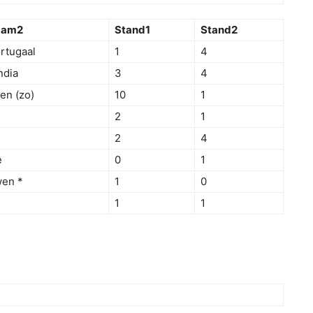
aam2
Stand1
Stand2
rtugaal
1
4
ndia
3
4
en (zo)
10
1
2
1
2
4
e
0
1
en *
1
0
1
1