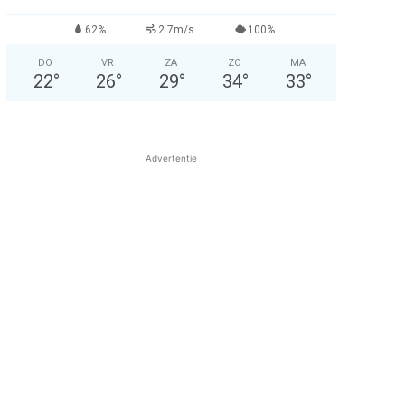
62%
2.7m/s
100%
DO
VR
ZA
ZO
MA
22
°
26
°
29
°
34
°
33
°
Advertentie