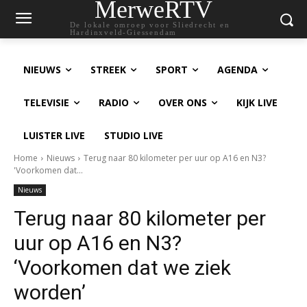
MerweRTV
De lokale omroep voor Sliedrecht en
Hardinxveld-Giessendam
NIEUWS
STREEK
SPORT
AGENDA
TELEVISIE
RADIO
OVER ONS
KIJK LIVE
LUISTER LIVE
STUDIO LIVE
Home
Nieuws
Terug naar 80 kilometer per uur op A16 en N3?
'Voorkomen dat...
Nieuws
Terug naar 80 kilometer per
uur op A16 en N3?
‘Voorkomen dat we ziek
worden’