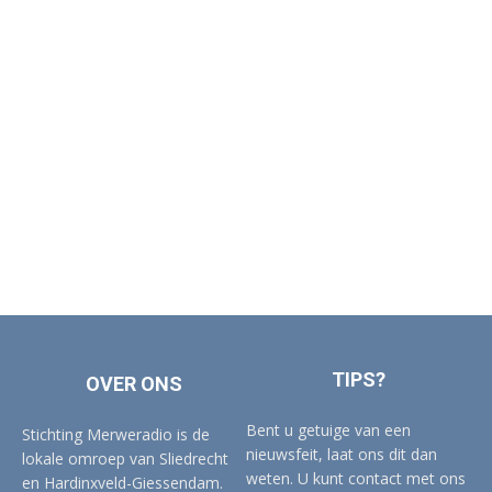
TIPS?
OVER ONS
Bent u getuige van een
Stichting Merweradio is de
nieuwsfeit, laat ons dit dan
lokale omroep van Sliedrecht
weten. U kunt contact met ons
en Hardinxveld-Giessendam.