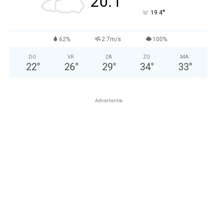
20.1
°
19.4
62%
2.7m/s
100%
DO
VR
ZA
ZO
MA
22
°
26
°
29
°
34
°
33
°
Advertentie