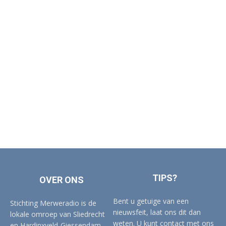
TIPS?
OVER ONS
Bent u getuige van een
Stichting Merweradio is de
nieuwsfeit, laat ons dit dan
lokale omroep van Sliedrecht
weten. U kunt contact met ons
en Hardinxveld-Giessendam.