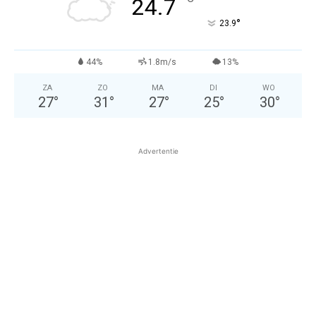
°
24.7
°
23.9
44%
1.8m/s
13%
ZA
ZO
MA
DI
WO
27
°
31
°
27
°
25
°
30
°
Advertentie