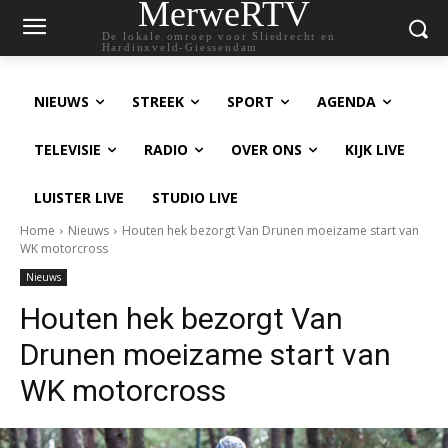
MerweRTV
De lokale omroep voor Sliedrecht en
Hardinxveld-Giessendam
NIEUWS
STREEK
SPORT
AGENDA
TELEVISIE
RADIO
OVER ONS
KIJK LIVE
LUISTER LIVE
STUDIO LIVE
Home
Nieuws
Houten hek bezorgt Van Drunen moeizame start van
WK motorcross
Nieuws
Houten hek bezorgt Van
Drunen moeizame start van
WK motorcross