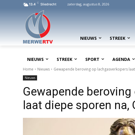
C
zaterdag, augustus 8, 2026
13.4
Sliedrecht
NIEUWS
STREEK
NIEUWS
STREEK
SPORT
AGENDA
Home
Nieuws
Gewapende beroving op lachgasverkopers laat 
Nieuws
Gewapende beroving 
laat diepe sporen na, 