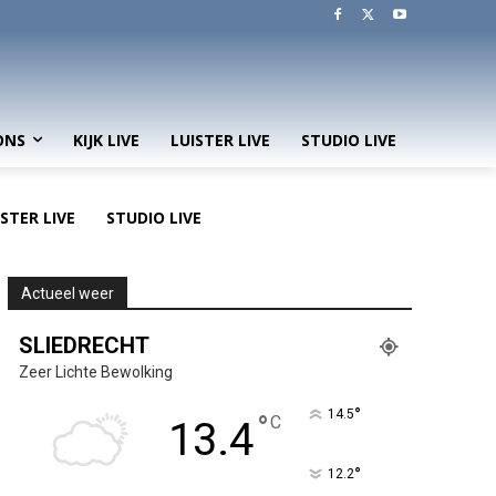
ONS
KIJK LIVE
LUISTER LIVE
STUDIO LIVE
ISTER LIVE
STUDIO LIVE
Actueel weer
SLIEDRECHT
Zeer Lichte Bewolking
°
14.5
°
C
13.4
°
12.2