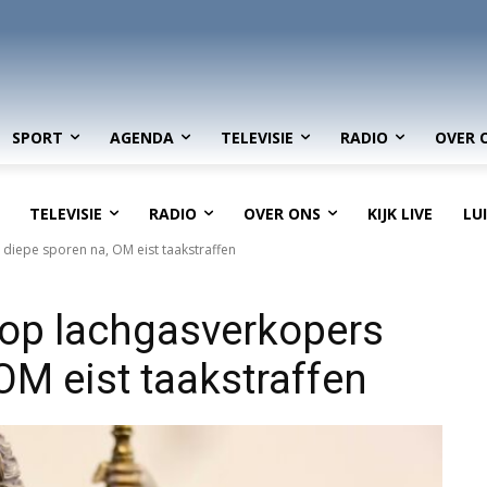
SPORT
AGENDA
TELEVISIE
RADIO
OVER 
TELEVISIE
RADIO
OVER ONS
KIJK LIVE
LU
diepe sporen na, OM eist taakstraffen
op lachgasverkopers
OM eist taakstraffen