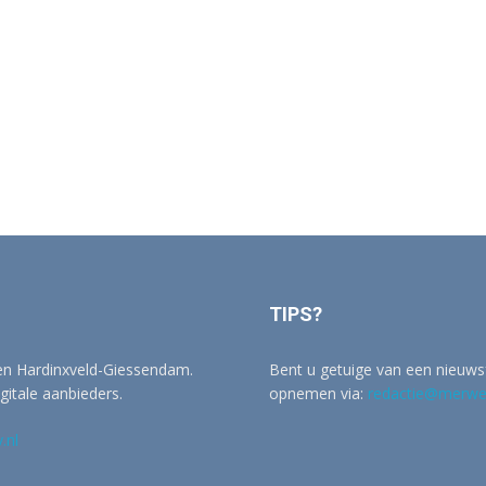
TIPS?
 en Hardinxveld-Giessendam.
Bent u getuige van een nieuwsf
igitale aanbieders.
opnemen via:
redactie@merwer
.nl