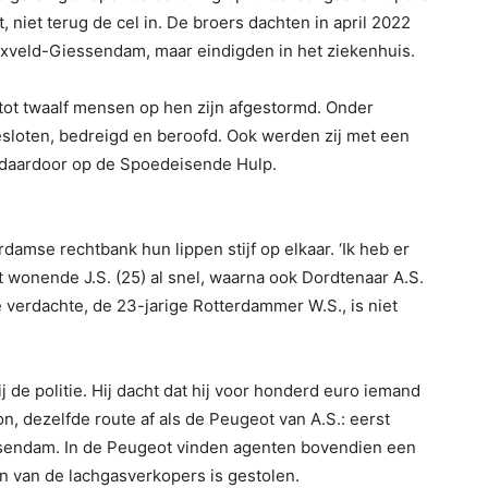
, niet terug de cel in. De broers dachten in april 2022
nxveld-Giessendam, maar eindigden in het ziekenhuis.
tot twaalf mensen op hen zijn afgestormd. Onder
sloten, bedreigd en beroofd. Ook werden zij met een
 daardoor op de Spoedeisende Hulp.
amse rechtbank hun lippen stijf op elkaar. ‘Ik heb er
t wonende J.S. (25) al snel, waarna ook Dordtenaar A.S.
e verdachte, de 23-jarige Rotterdammer W.S., is niet
ij de politie. Hij dacht dat hij voor honderd euro iemand
oon, dezelfde route af als de Peugeot van A.S.: eerst
ssendam. In de Peugeot vinden agenten bovendien een
een van de lachgasverkopers is gestolen.