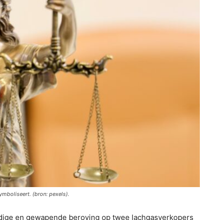
ymboliseert. (bron: pexels).
dige en gewapende beroving op twee lachgasverkopers