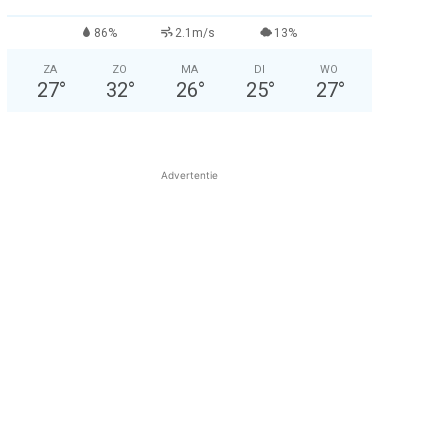
86%
2.1m/s
13%
ZA
ZO
MA
DI
WO
27
°
32
°
26
°
25
°
27
°
Advertentie