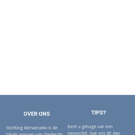
TIPS?
OVER ONS
Bent u getuige van een
Stichting Merweradio is de
nieuwsfeit, laat ons dit dan
lokale omroep van Sliedrecht