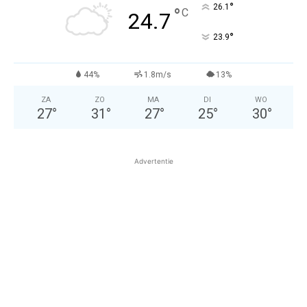
°
26.1
°
C
24.7
°
23.9
44%
1.8m/s
13%
ZA
ZO
MA
DI
WO
27
°
31
°
27
°
25
°
30
°
Advertentie