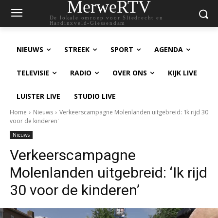
MerweRTV
De lokale omroep voor Sliedrecht en
Hardinxveld-Giessendam
NIEUWS
STREEK
SPORT
AGENDA
TELEVISIE
RADIO
OVER ONS
KIJK LIVE
LUISTER LIVE
STUDIO LIVE
Home
Nieuws
Verkeerscampagne Molenlanden uitgebreid: 'Ik rijd 30
voor de kinderen'
Nieuws
Verkeerscampagne
Molenlanden uitgebreid: ‘Ik rijd
30 voor de kinderen’