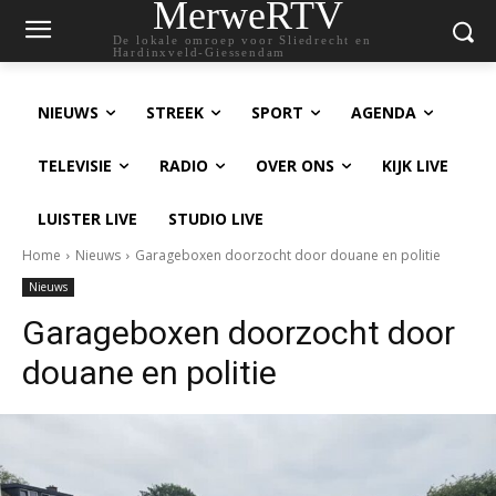
MerweRTV
De lokale omroep voor Sliedrecht en
Hardinxveld-Giessendam
NIEUWS
STREEK
SPORT
AGENDA
TELEVISIE
RADIO
OVER ONS
KIJK LIVE
LUISTER LIVE
STUDIO LIVE
Home
Nieuws
Garageboxen doorzocht door douane en politie
Nieuws
Garageboxen doorzocht door
douane en politie