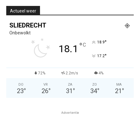
Actueel weer
SLIEDRECHT
Onbewolkt
°
18.9
°
C
18.1
°
17.2
72%
2.2m/s
4%
DO
VR
ZA
ZO
MA
23
°
26
°
31
°
34
°
21
°
Advertentie