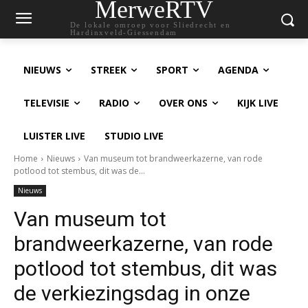
MerweRTV
De lokale omroep voor Sliedrecht en
Hardinxveld-Giessendam
NIEUWS
STREEK
SPORT
AGENDA
TELEVISIE
RADIO
OVER ONS
KIJK LIVE
LUISTER LIVE
STUDIO LIVE
Home
Nieuws
Van museum tot brandweerkazerne, van rode
potlood tot stembus, dit was de...
Nieuws
Van museum tot
brandweerkazerne, van rode
potlood tot stembus, dit was
de verkiezingsdag in onze