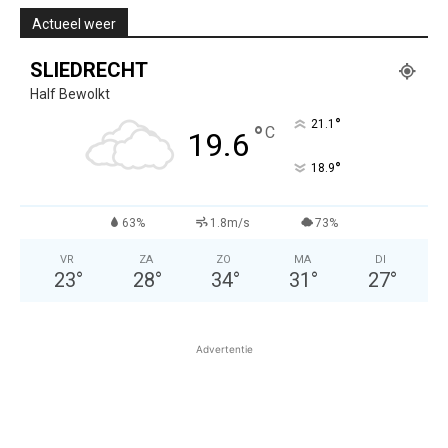
Actueel weer
SLIEDRECHT
Half Bewolkt
°
21.1
°
C
19.6
°
18.9
63%
1.8m/s
73%
VR
ZA
ZO
MA
DI
23
°
28
°
34
°
31
°
27
°
Advertentie