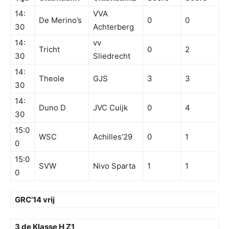
14:
VVA
De Merino’s
0
0
30
Achterberg
14:
vv
Tricht
0
2
30
Sliedrecht
14:
Theole
GJS
3
3
30
14:
Duno D
JVC Cuijk
0
4
30
15:0
WSC
Achilles’29
0
1
0
15:0
SVW
Nivo Sparta
1
1
0
GRC’14 vrij
3 de Klasse H Z1