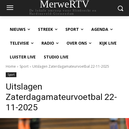
MerweRTV
De lokale omroep voor Sliedrecht en
Hardinxveld-Giessendam
NIEUWS
STREEK
SPORT
AGENDA
TELEVISIE
RADIO
OVER ONS
KIJK LIVE
LUISTER LIVE
STUDIO LIVE
Home
Sport
Uitslagen Zaterdagamateurvoetbal 22-11-2025
Sport
Uitslagen
Zaterdagamateurvoetbal 22-
11-2025