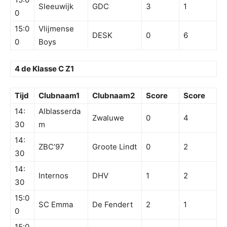
Sleeuwijk
GDC
3
1
0
15:0
Vlijmense
DESK
0
6
0
Boys
4 de Klasse C Z1
Tijd
Clubnaam1
Clubnaam2
Score
Score
14:
Alblasserda
Zwaluwe
0
4
30
m
14:
ZBC’97
Groote Lindt
0
2
30
14:
Internos
DHV
1
2
30
15:0
SC Emma
De Fendert
2
1
0
15:0