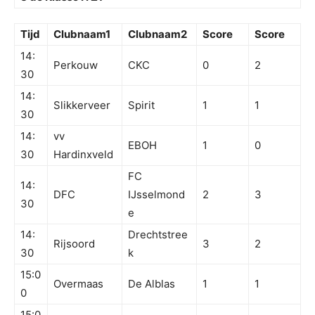
Tijd
Clubnaam1
Clubnaam2
Score
Score
14:
Perkouw
CKC
0
2
30
14:
Slikkerveer
Spirit
1
1
30
14:
vv
EBOH
1
0
30
Hardinxveld
FC
14:
DFC
IJsselmond
2
3
30
e
14:
Drechtstree
Rijsoord
3
2
30
k
15:0
Overmaas
De Alblas
1
1
0
15:0