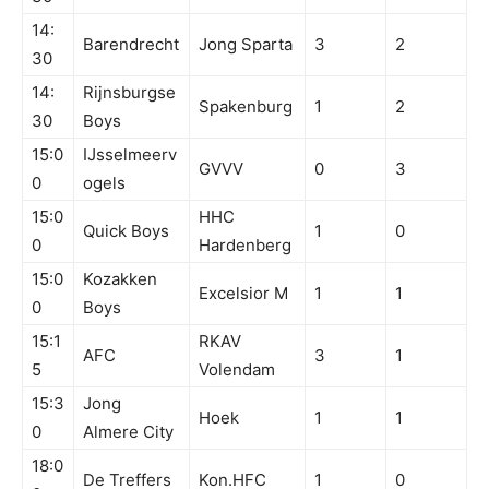
14:
Barendrecht
Jong Sparta
3
2
30
14:
Rijnsburgse
Spakenburg
1
2
30
Boys
15:0
IJsselmeerv
GVVV
0
3
0
ogels
15:0
HHC
Quick Boys
1
0
0
Hardenberg
15:0
Kozakken
Excelsior M
1
1
0
Boys
15:1
RKAV
AFC
3
1
5
Volendam
15:3
Jong
Hoek
1
1
0
Almere City
18:0
De Treffers
Kon.HFC
1
0