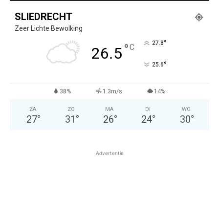
SLIEDRECHT
Zeer Lichte Bewolking
°
27.8
°
C
26.5
°
25.6
38%
1.3m/s
14%
ZA
ZO
MA
DI
WO
27
°
31
°
26
°
24
°
30
°
Advertentie