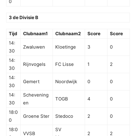
0
3 de Divisie B
Tijd
Clubnaam1
Clubnaam2
Score
Score
14:
Zwaluwen
Kloetinge
3
0
30
14:
Rijnvogels
FC Lisse
1
2
30
14:
Gemert
Noordwijk
0
0
30
14:
Schevening
TOGB
4
0
30
en
18:0
Groene Ster
Stedoco
2
0
0
18:0
SV
VVSB
2
2