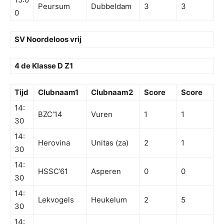
Peursum
Dubbeldam
3
3
0
SV Noordeloos vrij
4 de Klasse D Z1
Tijd
Clubnaam1
Clubnaam2
Score
Score
14:
BZC’14
Vuren
1
1
30
14:
Herovina
Unitas (za)
2
1
30
14:
HSSC’61
Asperen
0
0
30
14:
Lekvogels
Heukelum
2
5
30
14: