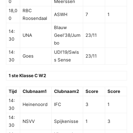
0
Meerssen
18,0
RBC
ASWH
7
1
0
Roosendaal
Blauw
14:
UNA
Geel’38/Jum
23/11
30
bo
14:
UDI’19/Swis
Goes
23/11
30
s Sense
1 ste Klasse C W2
Tijd
Clubnaam1
Clubnaam2
Score
Score
14:
Heinenoord
IFC
3
1
30
14:
NSVV
Spijkenisse
1
3
30