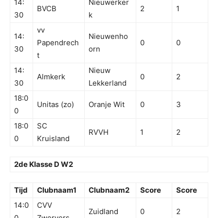
14:
Nieuwerker
BVCB
2
1
30
k
vv
14:
Nieuwenho
Papendrech
0
0
30
orn
t
14:
Nieuw
Almkerk
0
2
30
Lekkerland
18:0
Unitas (zo)
Oranje Wit
0
3
0
18:0
SC
RVVH
1
2
0
Kruisland
2de Klasse D W2
Tijd
Clubnaam1
Clubnaam2
Score
Score
14:0
CVV
Zuidland
0
2
0
Zwervers