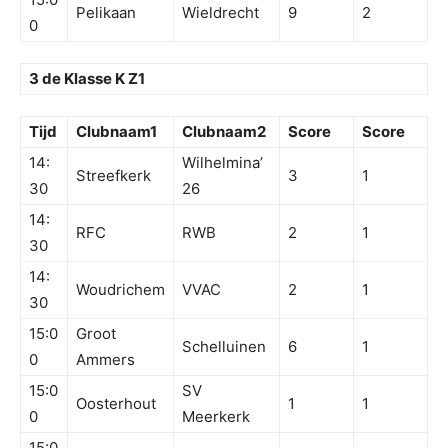
Pelikaan
Wieldrecht
9
2
0
3 de Klasse K Z1
Tijd
Clubnaam1
Clubnaam2
Score
Score
14:
Wilhelmina’
Streefkerk
3
1
30
26
14:
RFC
RWB
2
1
30
14:
Woudrichem
VVAC
2
1
30
15:0
Groot
Schelluinen
6
1
0
Ammers
15:0
SV
Oosterhout
1
1
0
Meerkerk
15:0