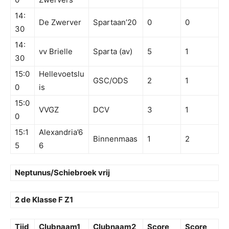
14:
De Zwerver
Spartaan’20
0
0
30
14:
vv Brielle
Sparta (av)
5
1
30
15:0
Hellevoetslu
GSC/ODS
2
1
0
is
15:0
VVGZ
DCV
3
1
0
15:1
Alexandria’6
Binnenmaas
1
2
5
6
Neptunus/Schiebroek vrij
2 de Klasse F Z1
Tijd
Clubnaam1
Clubnaam2
Score
Score