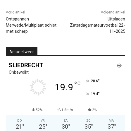
Vorig artikel
Volgend artikel
Ontspannen
Uitslagen
Merwede/Multiplaat schiet
Zaterdagamateurvoetbal 22-
met scherp
11-2025
Actueel weer
SLIEDRECHT
Onbewolkt
°
20.6
°
C
19.9
°
19.4
52%
1.8m/s
2%
DO
VR
ZA
ZO
MA
21
°
25
°
30
°
35
°
37
°