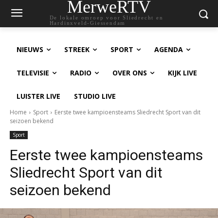
MerweRTV
De lokale omroep voor Sliedrecht en
Hardinxveld-Giessendam
NIEUWS
STREEK
SPORT
AGENDA
TELEVISIE
RADIO
OVER ONS
KIJK LIVE
LUISTER LIVE
STUDIO LIVE
Home
Sport
Eerste twee kampioensteams Sliedrecht Sport van dit
seizoen bekend
Sport
Eerste twee kampioensteams
Sliedrecht Sport van dit
seizoen bekend