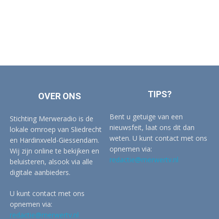
TIPS?
OVER ONS
Bent u getuige van een
Stichting Merweradio is de
nieuwsfeit, laat ons dit dan
lokale omroep van Sliedrecht
weten. U kunt contact met ons
en Hardinxveld-Giessendam.
opnemen via:
Wij zijn online te bekijken en
redactie@merwertv.nl
beluisteren, alsook via alle
digitale aanbieders.
U kunt contact met ons
opnemen via:
redactie@merwertv.nl