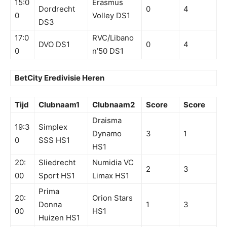
15:0
Erasmus
Dordrecht
0
4
0
Volley DS1
DS3
17:0
RVC/Libano
DVO DS1
0
4
0
n’50 DS1
BetCity Eredivisie Heren
Tijd
Clubnaam1
Clubnaam2
Score
Score
Draisma
19:3
Simplex
Dynamo
3
1
0
SSS HS1
HS1
20:
Sliedrecht
Numidia VC
2
3
00
Sport HS1
Limax HS1
Prima
20:
Orion Stars
Donna
1
3
00
HS1
Huizen HS1