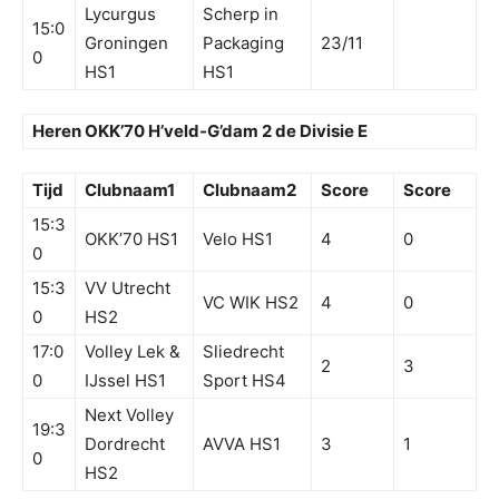
Lycurgus
Scherp in
15:0
Groningen
Packaging
23/11
0
HS1
HS1
Heren OKK’70 H’veld-G’dam 2 de Divisie E
Tijd
Clubnaam1
Clubnaam2
Score
Score
15:3
OKK’70 HS1
Velo HS1
4
0
0
15:3
VV Utrecht
VC WIK HS2
4
0
0
HS2
17:0
Volley Lek &
Sliedrecht
2
3
0
IJssel HS1
Sport HS4
Next Volley
19:3
Dordrecht
AVVA HS1
3
1
0
HS2