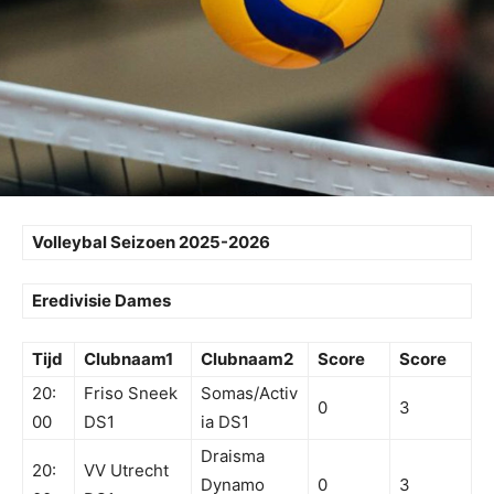
Volleybal Seizoen 2025-2026
Eredivisie Dames
Tijd
Clubnaam1
Clubnaam2
Score
Score
20:
Friso Sneek
Somas/Activ
0
3
00
DS1
ia DS1
Draisma
20:
VV Utrecht
Dynamo
0
3