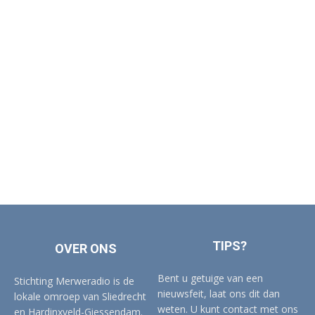
TIPS?
OVER ONS
Bent u getuige van een
Stichting Merweradio is de
nieuwsfeit, laat ons dit dan
lokale omroep van Sliedrecht
weten. U kunt contact met ons
en Hardinxveld-Giessendam.