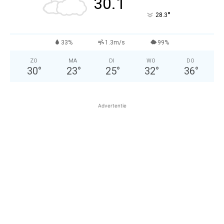
30.1
°
28.3
33%
1.3m/s
99%
ZO
MA
DI
WO
DO
30
°
23
°
25
°
32
°
36
°
Advertentie