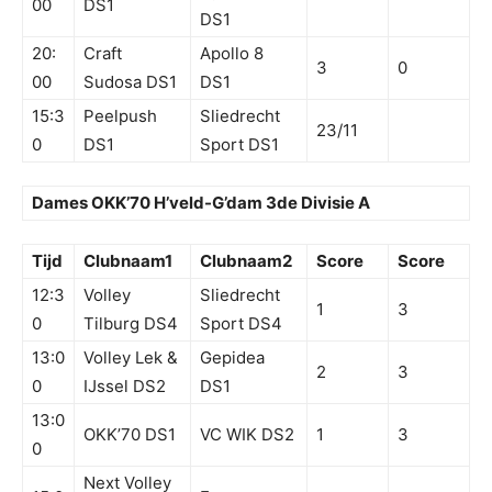
00
DS1
DS1
20:
Craft
Apollo 8
3
0
00
Sudosa DS1
DS1
15:3
Peelpush
Sliedrecht
23/11
0
DS1
Sport DS1
Dames OKK’70 H’veld-G’dam 3de Divisie A
Tijd
Clubnaam1
Clubnaam2
Score
Score
12:3
Volley
Sliedrecht
1
3
0
Tilburg DS4
Sport DS4
13:0
Volley Lek &
Gepidea
2
3
0
IJssel DS2
DS1
13:0
OKK’70 DS1
VC WIK DS2
1
3
0
Next Volley