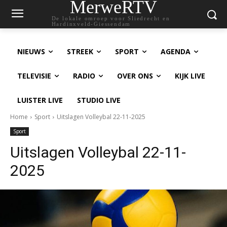
MerweRTV
De lokale omroep voor Sliedrecht en
Hardinxveld-Giessendam
NIEUWS
STREEK
SPORT
AGENDA
TELEVISIE
RADIO
OVER ONS
KIJK LIVE
LUISTER LIVE
STUDIO LIVE
Home
Sport
Uitslagen Volleybal 22-11-2025
Sport
Uitslagen Volleybal 22-11-
2025