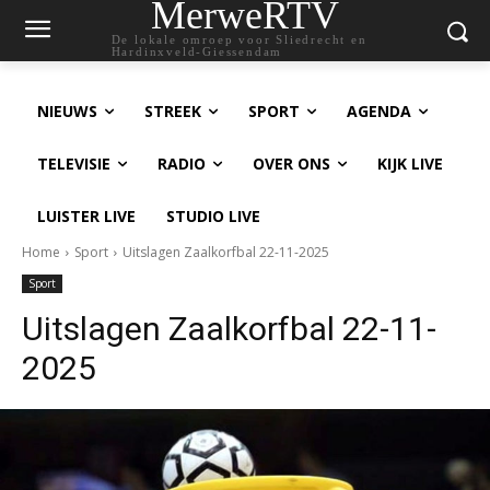
MerweRTV
De lokale omroep voor Sliedrecht en
Hardinxveld-Giessendam
NIEUWS
STREEK
SPORT
AGENDA
TELEVISIE
RADIO
OVER ONS
KIJK LIVE
LUISTER LIVE
STUDIO LIVE
Home
Sport
Uitslagen Zaalkorfbal 22-11-2025
Sport
Uitslagen Zaalkorfbal 22-11-
2025