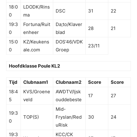
18:0
LDODK/Rins
DSC
31
22
0
ma
19:3
Fortuna/Ruit
Da;to/Klaver
28
21
0
enheer
blad
15:0
KZ/Keukens
DOS’46/VDK
23/11
0
ale.com
Groep
Hoofdklasse Poule KL2
Tijd
Clubnaam1
Clubnaam2
Score
Score
18:4
KVS/Groene
AWDTV/Ijsk
17
27
5
veld
ouddebeste
Mid-
19:3
TOP(S)
Fryslan/Red
30
24
0
uRisk
19:3
KCC/CK