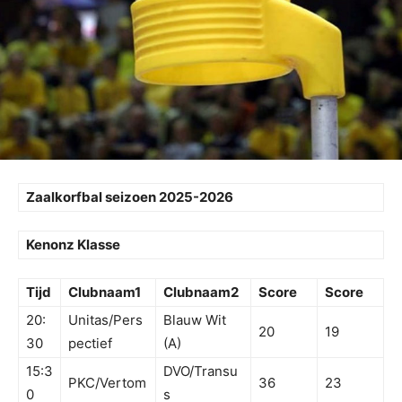
Zaalkorfbal seizoen 2025-2026
Kenonz Klasse
Tijd
Clubnaam1
Clubnaam2
Score
Score
20:
Unitas/Pers
Blauw Wit
20
19
30
pectief
(A)
15:3
DVO/Transu
PKC/Vertom
36
23
0
s