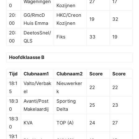
Wageningen
27
17
0
Kozijnen
20:
GG/RmcD
HKC/Creon
19
32
00
Huis Emma
Kozijnen
20:
DeetosSnel/
Fiks
33
19
00
QLS
Hoofdklaasse B
Tijd
Clubnaam1
Clubnaam2
Score
Score
18:1
Valto/Verbak
Nieuwerker
22
22
5
el
k
18:3
Avanti/Post
Sporting
25
23
0
Makelaardij
Delta
18:3
KVA
TOP (A)
24
27
0
19:1