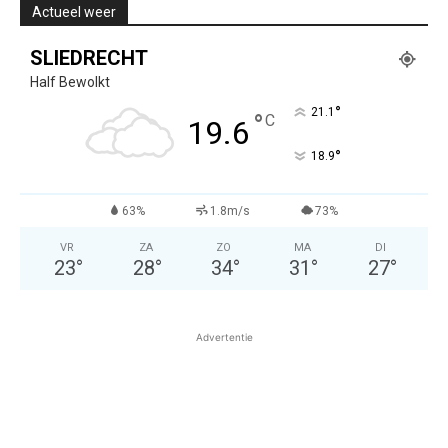
Actueel weer
SLIEDRECHT
Half Bewolkt
°
21.1
°
C
19.6
°
18.9
63%
1.8m/s
73%
VR
ZA
ZO
MA
DI
23
°
28
°
34
°
31
°
27
°
Advertentie