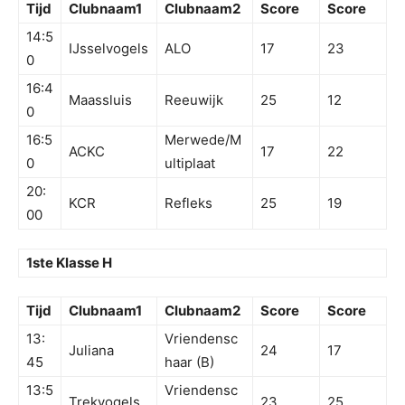
Tijd
Clubnaam1
Clubnaam2
Score
Score
14:5
IJsselvogels
ALO
17
23
0
16:4
Maassluis
Reeuwijk
25
12
0
16:5
Merwede/M
ACKC
17
22
0
ultiplaat
20:
KCR
Refleks
25
19
00
1ste Klasse H
Tijd
Clubnaam1
Clubnaam2
Score
Score
13:
Vriendensc
Juliana
24
17
45
haar (B)
13:5
Vriendensc
Trekvogels
23
25