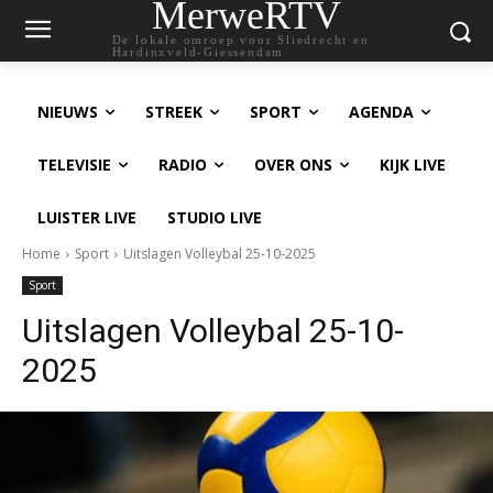
MerweRTV
De lokale omroep voor Sliedrecht en
Hardinxveld-Giessendam
NIEUWS
STREEK
SPORT
AGENDA
TELEVISIE
RADIO
OVER ONS
KIJK LIVE
LUISTER LIVE
STUDIO LIVE
Home
Sport
Uitslagen Volleybal 25-10-2025
Sport
Uitslagen Volleybal 25-10-
2025