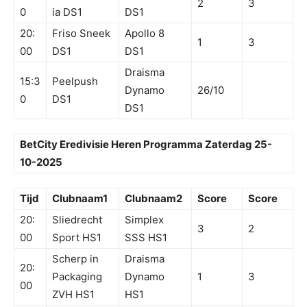
2
3
0
ia DS1
DS1
20:
Friso Sneek
Apollo 8
1
3
00
DS1
DS1
Draisma
15:3
Peelpush
Dynamo
26/10
0
DS1
DS1
BetCity Eredivisie Heren Programma Zaterdag 25-
10-2025
Tijd
Clubnaam1
Clubnaam2
Score
Score
20:
Sliedrecht
Simplex
3
2
00
Sport HS1
SSS HS1
Scherp in
Draisma
20:
Packaging
Dynamo
1
3
00
ZVH HS1
HS1