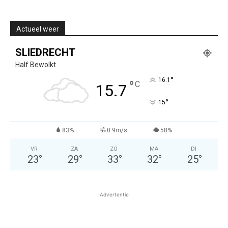
Actueel weer
SLIEDRECHT
Half Bewolkt
°
16.1
°
C
15.7
°
15
83%
0.9m/s
58%
VR
ZA
ZO
MA
DI
23
°
29
°
33
°
32
°
25
°
Advertentie