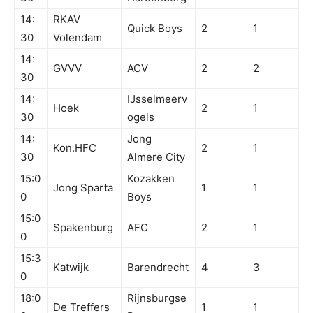
14:
RKAV
Quick Boys
2
1
30
Volendam
14:
GVVV
ACV
2
2
30
14:
IJsselmeerv
Hoek
2
1
30
ogels
14:
Jong
Kon.HFC
2
1
30
Almere City
15:0
Kozakken
Jong Sparta
1
1
0
Boys
15:0
Spakenburg
AFC
2
1
0
15:3
Katwijk
Barendrecht
4
3
0
18:0
Rijnsburgse
De Treffers
1
1