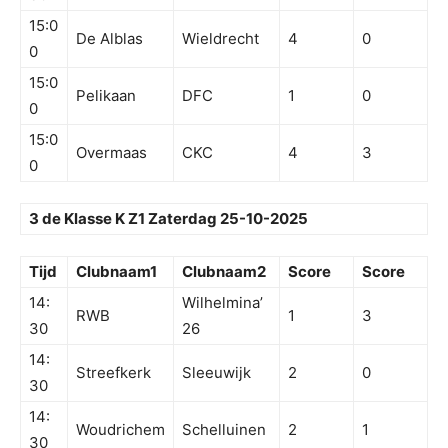
15:0
De Alblas
Wieldrecht
4
0
0
15:0
Pelikaan
DFC
1
0
0
15:0
Overmaas
CKC
4
3
0
3 de Klasse K Z1 Zaterdag 25-10-2025
Tijd
Clubnaam1
Clubnaam2
Score
Score
14:
Wilhelmina’
RWB
1
3
30
26
14:
Streefkerk
Sleeuwijk
2
0
30
14:
Woudrichem
Schelluinen
2
1
30