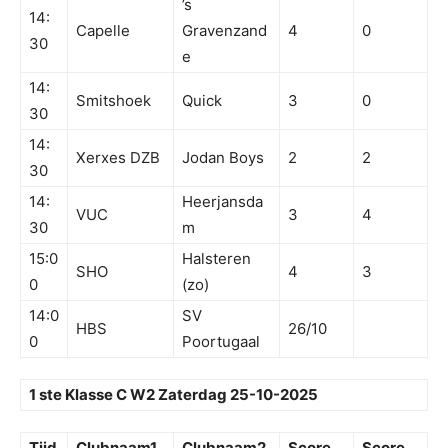
’s
14:
Capelle
Gravenzand
4
0
30
e
14:
Smitshoek
Quick
3
0
30
14:
Xerxes DZB
Jodan Boys
2
2
30
14:
Heerjansda
VUC
3
4
30
m
15:0
Halsteren
SHO
4
3
0
(zo)
14:0
SV
HBS
26/10
0
Poortugaal
1 ste Klasse C W2 Zaterdag 25-10-2025
Tijd
Clubnaam1
Clubnaam2
Score
Score