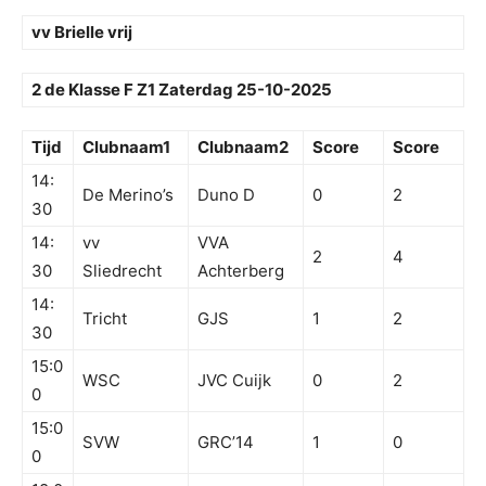
vv Brielle vrij
2 de Klasse F Z1 Zaterdag 25-10-2025
Tijd
Clubnaam1
Clubnaam2
Score
Score
14:
De Merino’s
Duno D
0
2
30
14:
vv
VVA
2
4
30
Sliedrecht
Achterberg
14:
Tricht
GJS
1
2
30
15:0
WSC
JVC Cuijk
0
2
0
15:0
SVW
GRC’14
1
0
0