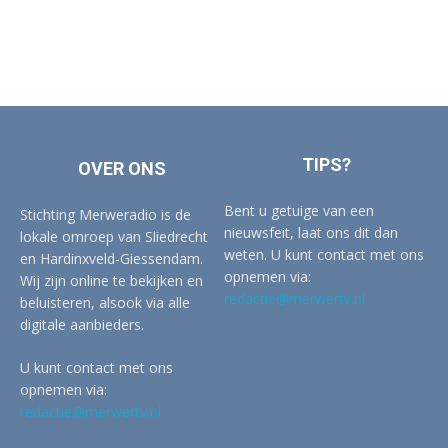
TIPS?
OVER ONS
Bent u getuige van een
Stichting Merweradio is de
nieuwsfeit, laat ons dit dan
lokale omroep van Sliedrecht
weten. U kunt contact met ons
en Hardinxveld-Giessendam.
opnemen via:
Wij zijn online te bekijken en
redactie@merwertv.nl
beluisteren, alsook via alle
digitale aanbieders.
U kunt contact met ons
opnemen via:
redactie@merwertv.nl