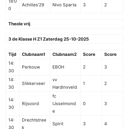
18:0
Achilles’29
Nivo Sparta
3
2
0
Theole vrij
3 de Klasse H Z1 Zaterdag 25-10-2025
Tijd
Clubnaam1
Clubnaam2
Score
Score
14:
Perkouw
EBOH
2
3
30
14:
vv
Slikkerveer
1
2
30
Hardinxveld
fc
14:
Rijsoord
IJsselmond
0
3
30
e
14:
Drechtstree
Spirit
3
4
30
k