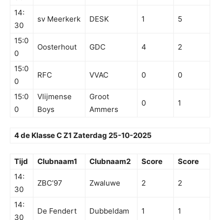
14:
sv Meerkerk
DESK
1
5
30
15:0
Oosterhout
GDC
4
2
0
15:0
RFC
VVAC
0
0
0
15:0
Vlijmense
Groot
0
1
0
Boys
Ammers
4 de Klasse C Z1 Zaterdag 25-10-2025
Tijd
Clubnaam1
Clubnaam2
Score
Score
14:
ZBC’97
Zwaluwe
2
2
30
14:
De Fendert
Dubbeldam
1
1
30