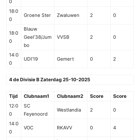
0
18:0
Groene Ster
Zwaluwen
2
0
0
Blauw
18:0
Geel’38/Jum
VVSB
2
0
0
bo
14:0
UDI’19
Gemert
0
2
0
4 de Divisie B Zaterdag 25-10-2025
Tijd
Clubnaam1
Clubnaam2
Score
Score
12:0
SC
Westlandia
2
0
0
Feyenoord
14:0
VOC
RKAVV
0
4
0