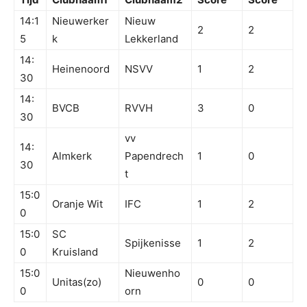
14:1
Nieuwerker
Nieuw
2
2
5
k
Lekkerland
14:
Heinenoord
NSVV
1
2
30
14:
BVCB
RVVH
3
0
30
vv
14:
Almkerk
Papendrech
1
0
30
t
15:0
Oranje Wit
IFC
1
2
0
15:0
SC
Spijkenisse
1
2
0
Kruisland
15:0
Nieuwenho
Unitas(zo)
0
0
0
orn