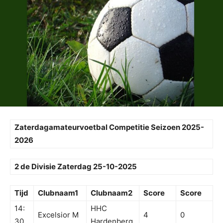
Zaterdagamateurvoetbal Competitie Seizoen 2025-
2026
2 de Divisie Zaterdag 25-10-2025
Tijd
Clubnaam1
Clubnaam2
Score
Score
14:
HHC
Excelsior M
4
0
30
Hardenberg