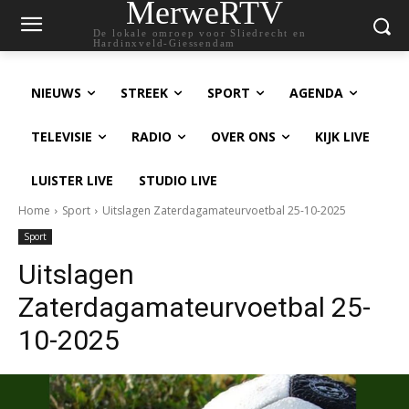
MerweRTV
De lokale omroep voor Sliedrecht en
Hardinxveld-Giessendam
NIEUWS
STREEK
SPORT
AGENDA
TELEVISIE
RADIO
OVER ONS
KIJK LIVE
LUISTER LIVE
STUDIO LIVE
Home
Sport
Uitslagen Zaterdagamateurvoetbal 25-10-2025
Sport
Uitslagen
Zaterdagamateurvoetbal 25-
10-2025