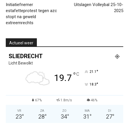
Initiatiefnemer
Uitslagen Volleybal 25-10-
estafetteprotest tegen azc
2025
stopt na geweld
extreemrechts
Actueel weer
SLIEDRECHT
Licht Bewolkt
°
21.1
°
C
19.7
°
18.3
67%
1.8m/s
46%
VR
ZA
ZO
MA
DI
23
°
28
°
34
°
31
°
27
°