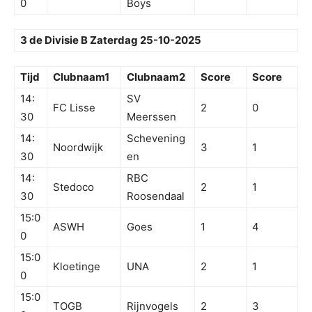
0
Boys
3 de Divisie B Zaterdag 25-10-2025
Tijd
Clubnaam1
Clubnaam2
Score
Score
14:
SV
FC Lisse
2
0
30
Meerssen
14:
Schevening
Noordwijk
3
1
30
en
14:
RBC
Stedoco
2
1
30
Roosendaal
15:0
ASWH
Goes
1
4
0
15:0
Kloetinge
UNA
2
1
0
15:0
TOGB
Rijnvogels
2
3