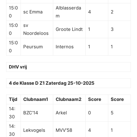
15:0
Alblasserda
sc Emma
4
2
0
m
15:0
sv
Groote Lindt
1
3
0
Noordeloos
15:0
Peursum
Internos
1
1
0
DHV vrij
4 de Klasse D Z1 Zaterdag 25-10-2025
Tijd
Clubnaam1
Clubnaam2
Score
Score
14:
BZC’14
Arkel
0
5
30
14:
Lekvogels
MVV’58
4
1
30