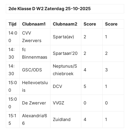
2de Klasse D W2 Zaterdag 25-10-2025
Tijd
Clubnaam1
Clubnaam2
Score
Score
14:0
CVV
Sparta(av)
2
1
0
Zwervers
14:
fc
Spartaan’20
2
2
30
Binnenmaas
14:
Neptunus/S
GSC/ODS
4
3
30
chiebroek
15:0
Hellevoetslu
DCV
5
1
0
is
15:0
De Zwerver
VVGZ
0
0
0
15:1
Alexandria’6
Zuidland
4
1
5
6