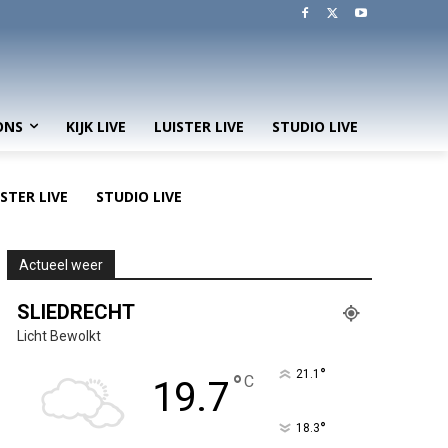
ONS
KIJK LIVE
LUISTER LIVE
STUDIO LIVE
ISTER LIVE
STUDIO LIVE
Actueel weer
SLIEDRECHT
Licht Bewolkt
°
21.1
°
C
19.7
°
18.3