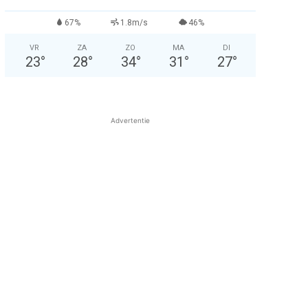
67%
1.8m/s
46%
VR
ZA
ZO
MA
DI
23
°
28
°
34
°
31
°
27
°
Advertentie