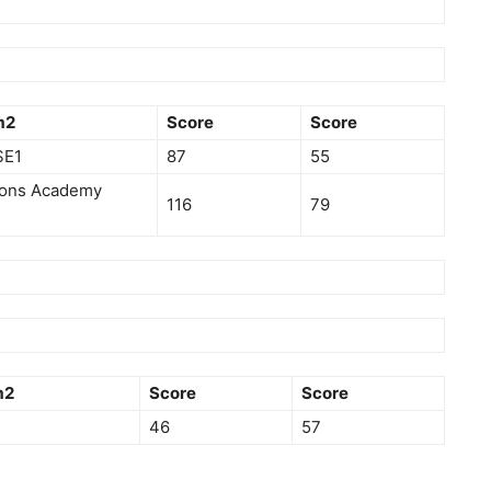
m2
Score
Score
SE1
87
55
ions Academy
116
79
m2
Score
Score
46
57